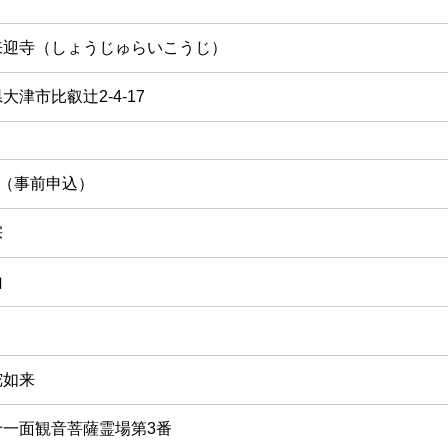
来迎寺（しょうじゅらいこうじ）
大津市比叡辻2-4-17
円（事前申込）
宗
山
陀如来
十一面観音菩薩霊場第3番