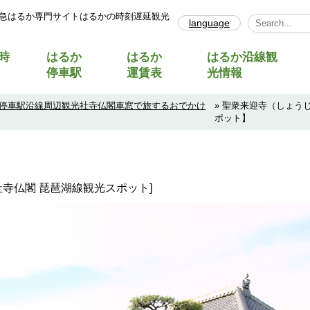
急はるか専門サイトはるかの時刻遅延観光
language
Select Lang
時
はるか
はるか
はるか沿線観
停車駅
運賃表
光情報
停車駅沿線周辺観光社寺仏閣車窓で旅するおでかけ
» 聖衆来迎寺（しょう
ポット】
・社寺仏閣 琵琶湖線観光スポット]