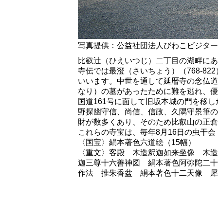
写真提供：公益社団法人びわこビジター
比叡辻（ひえいつじ）二丁目の湖畔にあ
寺伝では最澄（さいちょう）（768-8
いいます。中世を通して延暦寺の念仏道
なり）の墓があったために難を逃れ、優
国道161号に面して旧坂本城の門を移
野探幽守信、尚信、信政、久隅守景筆の
財が数多くあり、そのため比叡山の正倉
これらの寺宝は、毎年8月16日の虫干
〈国宝〉絹本著色六道絵（15幅）
〈重文〉客殿 木造釈迦如来坐像 木造
迦三尊十六善神図 絹本著色阿弥陀二十
作法 推朱香盆 絹本著色十二天像 犀