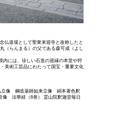
）が念仏道場として聖衆来迎寺と改称したと
丸（らんまる）の父である森可成（よし
。境内には、珍しい石造の巡縁の本堂や狩
・美術工芸品にわたって国宝・重要文化
仏立像 鋼造薬師如来立像 絹本著色釈
像 法華経（8巻） 霊山院釈迦堂毎日