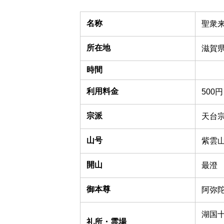
名称
聖衆
所在地
滋賀県
時間
利用料金
500
宗派
天台
山号
紫雲
開山
最澄
御本尊
阿弥
湖国
礼所・霊場