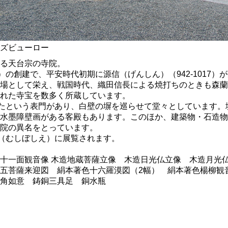
ズビューロー
る天台宗の寺院。
22）の創建で、平安時代初期に源信（げんしん）（942-1017
場として栄え、戦国時代、織田信長による焼打ちのときも森蘭
れた寺宝を数多く所蔵しています。
したという表門があり、白壁の塀を巡らせて堂々としています
水墨障壁画がある客殿もあります。このほか、建築物・石造物
院の異名をとっています。
会（むしぼしえ）に展覧されます。
十一面観音像 木造地蔵菩薩立像 木造日光仏立像 木造月光
五菩薩来迎図 絹本著色十六羅漠図（2幅） 絹本著色楊柳観音
角如意 鋳銅三具足 銅水瓶