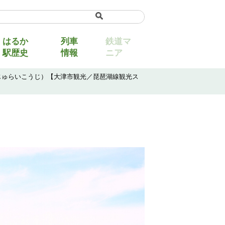
uage
▼
はるか
列車
鉄道マ
駅歴史
情報
ニア
じゅらいこうじ）【大津市観光／琵琶湖線観光ス