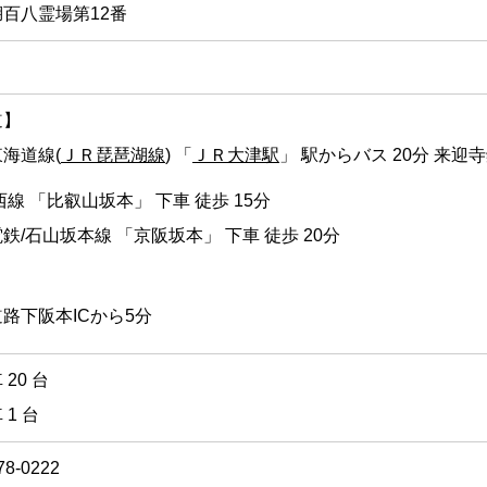
百八霊場第12番
道】
海道線(
ＪＲ琵琶湖線
) 「
ＪＲ大津駅
」 駅からバス 20分 来迎
西線 「比叡山坂本」 下車 徒歩 15分
鉄/石山坂本線 「京阪坂本」 下車 徒歩 20分
】
路下阪本ICから5分
20 台
 1 台
78-0222