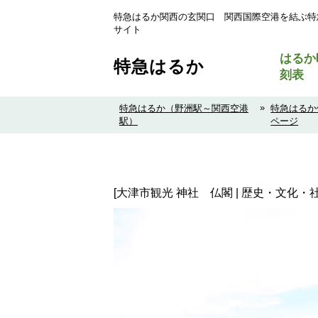
特急はるか関西の玄関口 関西国際空港を結ぶ特
サイト
はるか
特急はるか
刻表
»
特急はるか（野洲駅～関西空港
特急はるか
駅）
ページ
[大津市観光 神社 仏閣 | 歴史・文化