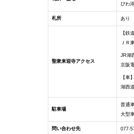
びわ湖
札所
あり
【鉄
ＪＲ東
JR湖
聖衆来迎寺アクセス
京阪電
【車
湖西道
普通車 
駐車場
大型車
問い合わせ先
077-5