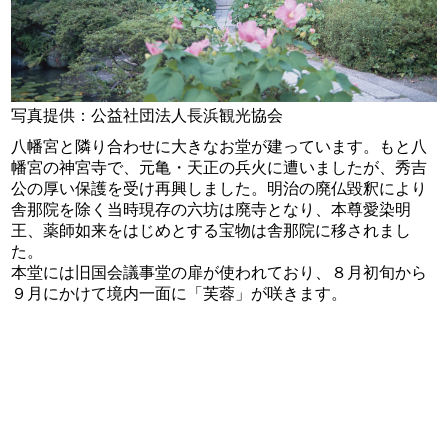
写真提供：公益社団法人長浜観光協会
八幡宮と隣り合わせに大きなお堂が建っています。もと八
幡宮の神宮寺で、元亀・天正の兵火に遭いましたが、秀吉
公の厚い保護を受け再興しました。明治の廃仏毀釈により
舎那院を除く当時現存の六坊は廃寺となり、本尊愛染明
王、薬師如来をはじめとする宝物は舎那院に移されまし
た。
本堂には旧国会議事堂の扉が使われており、８月初旬から
９月にかけて境内一面に「芙蓉」が咲きます。