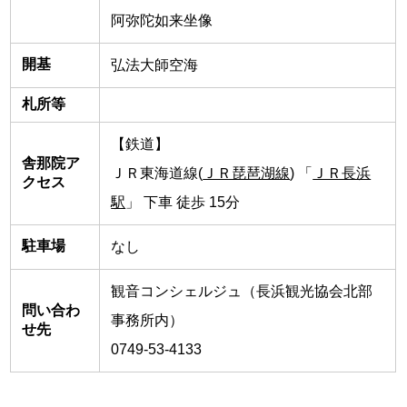
阿弥陀如来坐像
開基
弘法大師空海
札所等
【鉄道】
舎那院ア
ＪＲ東海道線(
ＪＲ琵琶湖線
) 「
ＪＲ長浜
クセス
駅
」 下車 徒歩 15分
駐車場
なし
観音コンシェルジュ（長浜観光協会北部
問い合わ
事務所内）
せ先
0749-53-4133