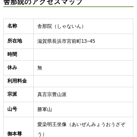
舎那院のアクセスマップ
名称
舎那院（しゃないん）
所在地
滋賀県長浜市宮前町13−45
時間
休み
無
利用料金
宗派
真言宗豊山派
山号
勝軍山
愛染明王坐像（あいぜんみょうおうざぞ
御本尊
う）