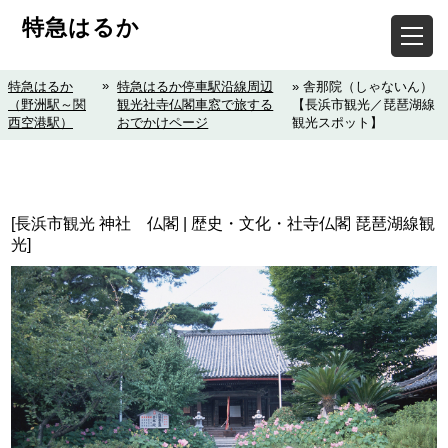
特急はるか
»
特急はるか
特急はるか停車駅沿線周辺
» 舎那院（しゃないん）
（野洲駅～関
観光社寺仏閣車窓で旅する
【長浜市観光／琵琶湖線
西空港駅）
おでかけページ
観光スポット】
[長浜市観光 神社 仏閣 | 歴史・文化・社寺仏閣 琵琶湖線観
光]