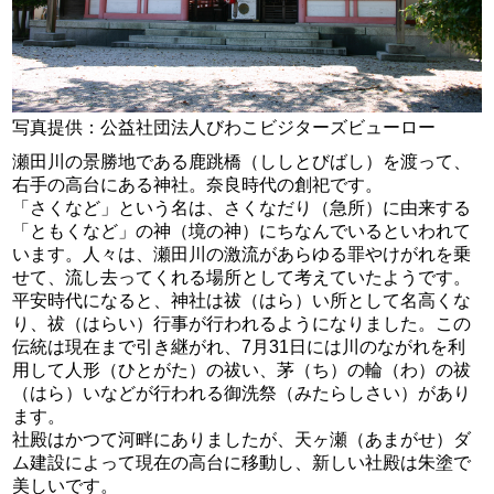
写真提供：公益社団法人びわこビジターズビューロー
瀬田川の景勝地である鹿跳橋（ししとびばし）を渡って、
右手の高台にある神社。奈良時代の創祀です。
「さくなど」という名は、さくなだり（急所）に由来する
「ともくなど」の神（境の神）にちなんでいるといわれて
います。人々は、瀬田川の激流があらゆる罪やけがれを乗
せて、流し去ってくれる場所として考えていたようです。
平安時代になると、神社は祓（はら）い所として名高くな
り、祓（はらい）行事が行われるようになりました。この
伝統は現在まで引き継がれ、7月31日には川のながれを利
用して人形（ひとがた）の祓い、茅（ち）の輪（わ）の祓
（はら）いなどが行われる御洗祭（みたらしさい）があり
ます。
社殿はかつて河畔にありましたが、天ヶ瀬（あまがせ）ダ
ム建設によって現在の高台に移動し、新しい社殿は朱塗で
美しいです。