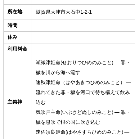
所在地
滋賀県大津市大石中1-2-1
時間
休み
利用料金
瀬織津姫命(せおりつひめのみこと) ― 罪・
穢を川から海へ流す
速秋津姫命（はやあきつひめのみこと） ―
流れてきた罪・穢を河口で待ち構えて飲み
主祭神
込む
気吹戸主命(いぶきどぬしのみこと) ― 罪・
穢を息吹で根の国に吹き込む
速佐須良姫命(はやさすらひめのみこと) ―