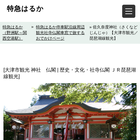
特急はるか
»
特急はるか
特急はるか停車駅沿線周辺
» 佐久奈度神社（さくなど
（野洲駅～関
観光社寺仏閣車窓で旅する
じんじゃ）【大津市観光／
西空港駅）
おでかけページ
琵琶湖線観光】
[大津市観光 神社 仏閣 | 歴史・文化・社寺仏閣 ＪＲ琵琶湖
線観光]