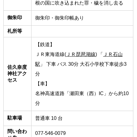
根の国に吹き込まれた罪・穢を消し去る
御朱印
御朱印・御朱印帳あり
札所等
【鉄道】
ＪＲ東海道線(
ＪＲ琵琶湖線
) 「
ＪＲ石山
駅
」 下車 バス 30分 大石小学校下車徒歩3
佐久奈度
神社アク
分
セス
【車】
名神高速道路「瀬田東（西）IC」から約10
分
駐車場
普通車 10 台
問い合わ
077-546-0079