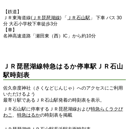
【鉄道】
ＪＲ東海道線(
ＪＲ琵琶湖線
) 「
ＪＲ石山駅
」 下車 バス 30
分 大石小学校下車徒歩3分
【車】
名神高速道路「瀬田東（西）IC」から約10分
ＪＲ琵琶湖線特急はるか停車駅ＪＲ石山
駅時刻表
佐久奈度神社（さくなどじんじゃ）へのアクセスにご利用
いただけるよう
最寄り駅であるＪＲ石山駅発着の時刻表を表示。
ＪＲ石山駅に停車するＪＲ琵琶湖線および
特急らくラクび
わこ
、
特急はるか
の時刻表を掲載