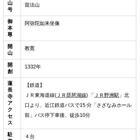
山
苗法山
号
御
阿弥陀如来坐像
本
尊
開
教寛
山
開
1332年
創
蓮
【鉄道】
長
ＪＲ東海道線(
ＪＲ琵琶湖線
) 「
ＪＲ野洲駅
」北
寺
ア
口より、近江鉄道バスで15 分「さざなみホール
ク
前」バス停下車後、徒歩10分
セ
ス
駐
４台