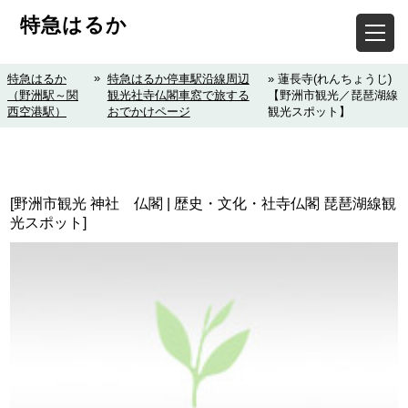
特急はるか
»
特急はるか
特急はるか停車駅沿線周辺
» 蓮長寺(れんちょうじ)
（野洲駅～関
観光社寺仏閣車窓で旅する
【野洲市観光／琵琶湖線
西空港駅）
おでかけページ
観光スポット】
[野洲市観光 神社 仏閣 | 歴史・文化・社寺仏閣 琵琶湖線観
光スポット]