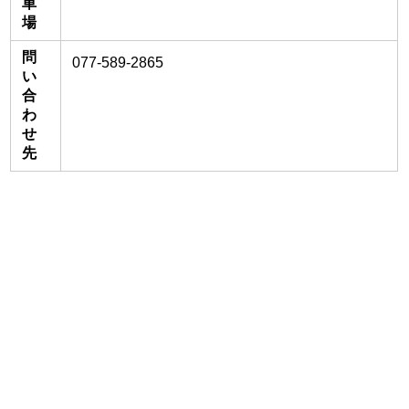
車
場
問
077-589-2865
い
合
わ
せ
先