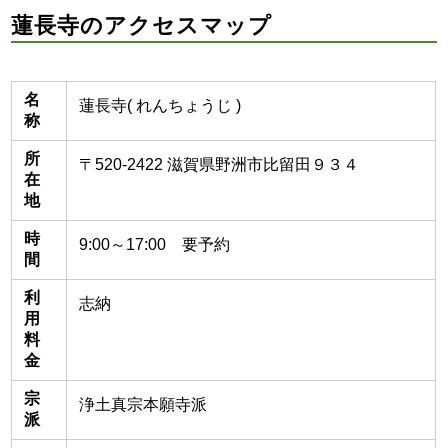
蓮長寺のアクセスマップ
名
蓮長寺( れんちょうじ )
称
所
〒520-2422 滋賀県野洲市比留田９３４
在
地
時
9:00～17:00 要予約
間
利
志納
用
料
金
宗
浄土真宗本願寺派
派