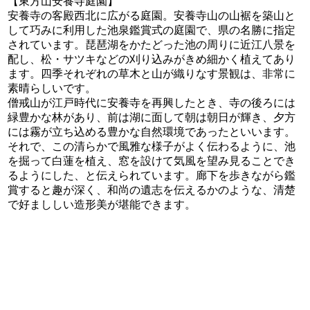
【東方山安養寺庭園】
安養寺の客殿西北に広がる庭園。安養寺山の山裾を築山と
して巧みに利用した池泉鑑賞式の庭園で、県の名勝に指定
されています。琵琶湖をかたどった池の周りに近江八景を
配し、松・サツキなどの刈り込みがきめ細かく植えてあり
ます。四季それぞれの草木と山が織りなす景観は、非常に
素晴らしいです。
僧戒山が江戸時代に安養寺を再興したとき、寺の後ろには
緑豊かな林があり、前は湖に面して朝は朝日が輝き、夕方
には霧が立ち込める豊かな自然環境であったといいます。
それで、この清らかで風雅な様子がよく伝わるように、池
を掘って白蓮を植え、窓を設けて気風を望み見ることでき
るようにした、と伝えられています。廊下を歩きながら鑑
賞すると趣が深く、和尚の遺志を伝えるかのような、清楚
で好まししい造形美が堪能できます。