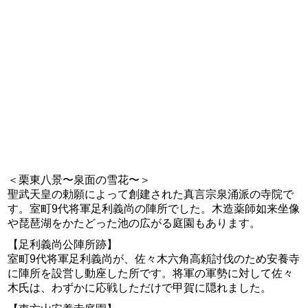
＜栗東八景〜泉面の雪花〜＞
聖武天皇の勅願によって創建された真言宗泉涌派の寺院で
す。室町9代将軍足利義尚の陣所でした。木造薬師如来坐像
や琵琶湖をかたどった池の広がる庭園もあります。
【足利義尚公陣所跡】
室町9代将軍足利義尚が、佐々木六角高頼討伐のため安養寺
に陣所を設営し動座した所です。将軍の軍勢に対して佐々
木氏は、わずかに応戦しただけで甲賀に隠れました。