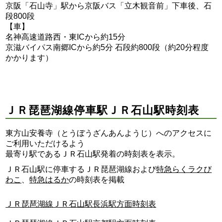
京阪「石山寺」駅から京阪バス「立木観音前」下車後、石
段800段
【車】
名神高速道路西・東ICから約15分
京滋バイパス南郷ICから約5分 石段約800段（約20分程度
かかります）
ＪＲ琵琶湖線停車駅ＪＲ石山駅時刻表
東方山安養寺（とうぼうざんあんようじ）へのアクセスに
ご利用いただけるよう
最寄り駅であるＪＲ石山駅発着の時刻表を表示。
ＪＲ石山駅に停車するＪＲ琵琶湖線および
特急らくラクび
わこ
、
特急はるか
の時刻表を掲載
ＪＲ琵琶湖線ＪＲ石山駅長浜駅方面時刻表