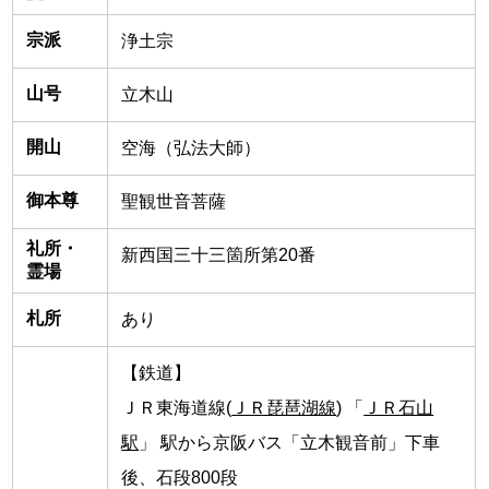
宗派
浄土宗
山号
立木山
開山
空海（弘法大師）
御本尊
聖観世音菩薩
礼所・
新西国三十三箇所第20番
霊場
札所
あり
【鉄道】
ＪＲ東海道線(
ＪＲ琵琶湖線
) 「
ＪＲ石山
駅
」 駅から京阪バス「立木観音前」下車
後、石段800段