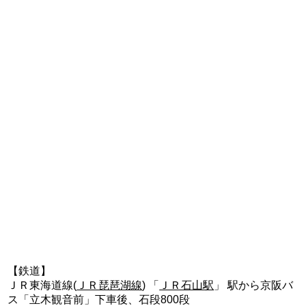
【鉄道】
ＪＲ東海道線(
ＪＲ琵琶湖線
) 「
ＪＲ石山駅
」 駅から京阪バ
ス「立木観音前」下車後、石段800段