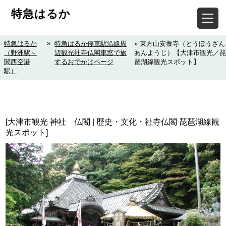
特急はるか
»
特急はるか
特急はるか停車駅沿線周
» 東方山安養寺（とうぼうざん
（野洲駅～
辺観光社寺仏閣車窓で旅
あんようじ）【大津市観光／琵
関西空港
するおでかけページ
琶湖線観光スポット】
駅）
[大津市観光 神社 仏閣 | 歴史・文化・社寺仏閣 琵琶湖線観
光スポット]