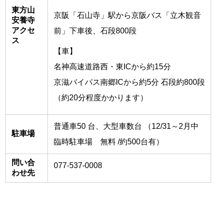
東方山
京阪「石山寺」駅から京阪バス「立木観音
安養寺
アクセ
前」下車後、石段800段
ス
【車】
名神高速道路西・東ICから約15分
京滋バイパス南郷ICから約5分 石段約800段
（約20分程度かかります）
普通車50 台、大型車数台 （12/31～2月中
駐車場
臨時駐車場 無料 /約500台有）
問い合
077-537-0008
わせ先