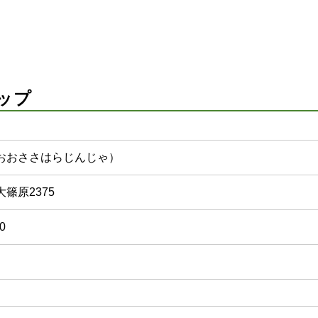
ップ
おおささはらじんじゃ）
篠原2375
0