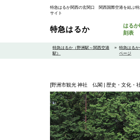
特急はるか関西の玄関口 関西国際空港を結ぶ特
サイト
はるか
特急はるか
刻表
»
特急はるか（野洲駅～関西空港
特急はるか
駅）
ページ
[野洲市観光 神社 仏閣 | 歴史・文化・