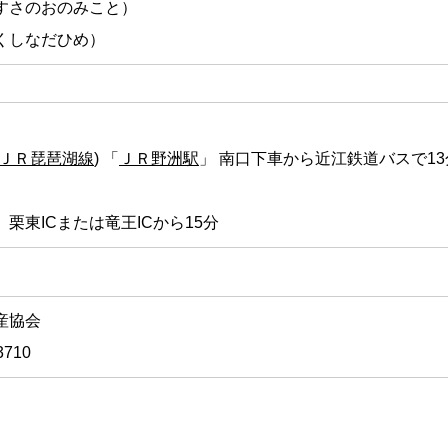
すさのおのみこと）
くしなだひめ）
ＪＲ琵琶湖線
) 「
ＪＲ野洲駅
」 南口下車から近江鉄道バスで13
栗東ICまたは竜王ICから15分
産協会
3710