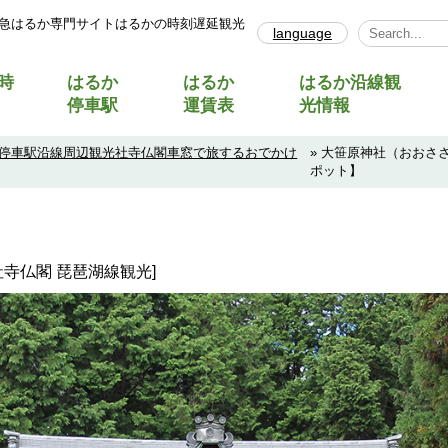
急はるか専門サイトはるかの時刻遅延観光
language
Select Lang
時
はるか
はるか
はるか沿線観
停車駅
運賃表
光情報
停車駅沿線周辺観光社寺仏閣車窓で旅するおでかけ
» 大笹原神社（おおさ
ポット】
社寺仏閣 琵琶湖線観光]