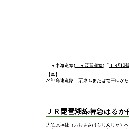
ＪＲ東海道線(
ＪＲ琵琶湖線
)「
ＪＲ野洲
【車】
名神高速道路 栗東ICまたは竜王ICから
ＪＲ琵琶湖線特急はるか
大笹原神社（おおささはらじんじゃ）へ