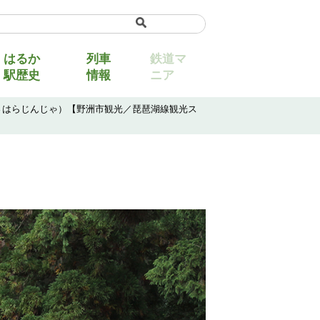
uage
▼
はるか
列車
鉄道マ
駅歴史
情報
ニア
さはらじんじゃ）【野洲市観光／琵琶湖線観光ス