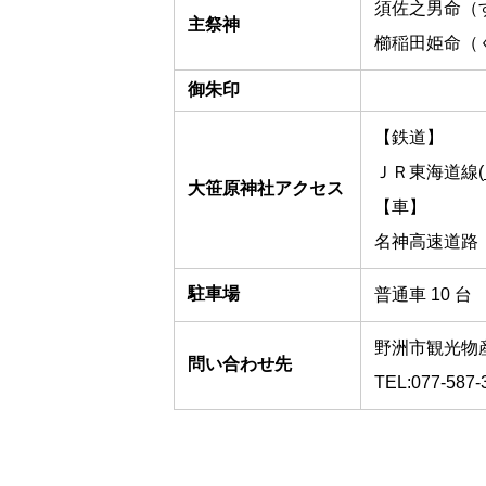
須佐之男命（
主祭神
櫛稲田姫命（
御朱印
【鉄道】
ＪＲ東海道線(
大笹原神社アクセス
【車】
名神高速道路 
駐車場
普通車 10 台
野洲市観光物
問い合わせ先
TEL:077-587-