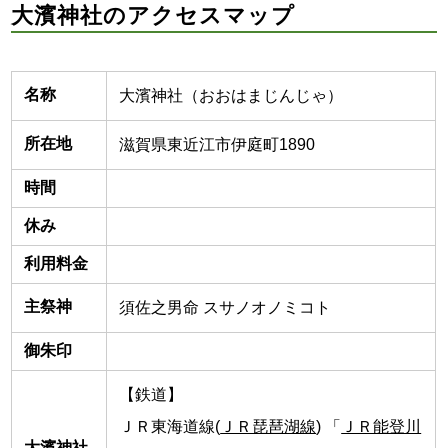
大濱神社のアクセスマップ
名称
大濱神社（おおはまじんじゃ）
所在地
滋賀県東近江市伊庭町1890
時間
休み
利用料金
主祭神
須佐之男命 スサノオノミコト
御朱印
【鉄道】
ＪＲ東海道線(
ＪＲ琵琶湖線
) 「
ＪＲ能登川
大濱神社