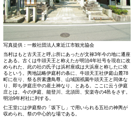
写真提供：一般社団法人東近江市観光協会
当村はもと古天王と呼ぶ所にあったが文禄3年今の地に遷座
とある。古くは牛頭天王と称えたが明治4年社号を現在に改
められた、此の社の氏子は浜村座或は大浜座と称したに依
るという。輿地誌略伊庭村の条に、牛頭天王社伊庭山麓78
町に在り、祭る所素盞鳥尊、山域国祇園牛頭天王と同体な
り、即ち伊庭庄中の産土神なり、とある。ここに云う伊庭
庄とは、今の伊庭、能登川、北須田、安楽寺の4邑をさす。
明治9年村社に列する。
仁王堂には伊庭祭の「坂下し」で用いられる五社の神輿が
収められ、祭の中心的な場である。