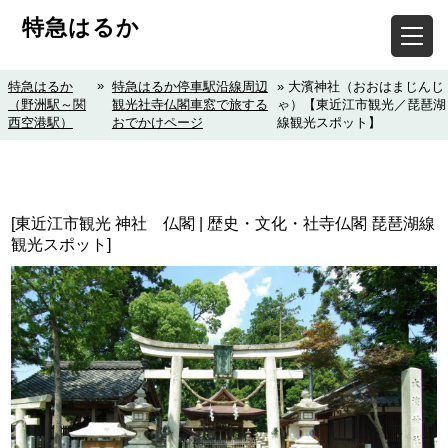
特急はるか
»
特急はるか
特急はるか停車駅沿線周辺
» 大濱神社（おおはまじんじ
（野洲駅～関
観光社寺仏閣車窓で旅する
ゃ）【東近江市観光／琵琶湖
西空港駅）
おでかけページ
線観光スポット】
[東近江市観光 神社 仏閣 | 歴史・文化・社寺仏閣 琵琶湖線
観光スポット]