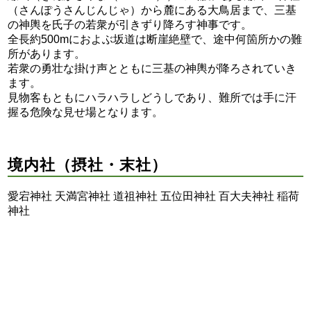
（さんぽうさんじんじゃ）から麓にある大鳥居まで、三基
の神輿を氏子の若衆が引きずり降ろす神事です。
全長約500mにおよぶ坂道は断崖絶壁で、途中何箇所かの難
所があります。
若衆の勇壮な掛け声とともに三基の神輿が降ろされていき
ます。
見物客もともにハラハラしどうしであり、難所では手に汗
握る危険な見せ場となります。
境内社（摂社・末社）
愛宕神社 天満宮神社 道祖神社 五位田神社 百大夫神社 稲荷
神社