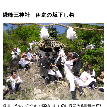
繖峰三神社 伊庭の坂下し祭
繖山（きぬがさやま（432.9m））の山腹にある繖峰三神社