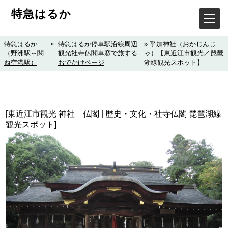
特急はるか
»
特急はるか
特急はるか停車駅沿線周辺
» 乎加神社（おかじんじ
（野洲駅～関
観光社寺仏閣車窓で旅する
ゃ）【東近江市観光／琵琶
西空港駅）
おでかけページ
湖線観光スポット】
[東近江市観光 神社 仏閣 | 歴史・文化・社寺仏閣 琵琶湖線
観光スポット]