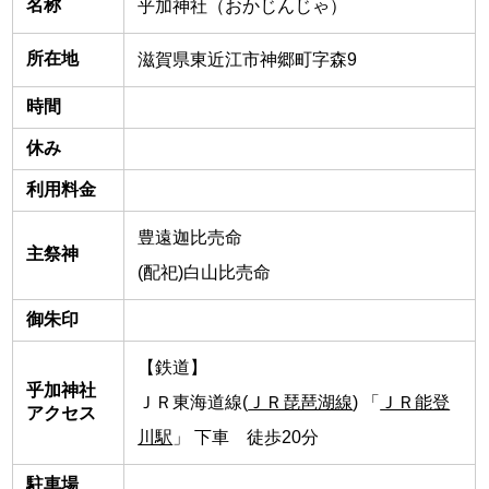
名称
乎加神社（おかじんじゃ）
所在地
滋賀県東近江市神郷町字森9
時間
休み
利用料金
豊遠迦比売命
主祭神
(配祀)白山比売命
御朱印
【鉄道】
乎加神社
ＪＲ東海道線(
ＪＲ琵琶湖線
) 「
ＪＲ能登
アクセス
川駅
」 下車 徒歩20分
駐車場