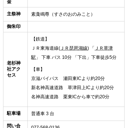
金
主祭神
素戔鳴尊（すさのおのみこと）
御朱印
【鉄道】
ＪＲ東海道線(
ＪＲ琵琶湖線
) 「
ＪＲ草津
駅
」 下車 バス 10分 「下出」下車徒歩5分
老杉神
社アク
【車】
セス
京滋バイパス 瀬田東ICより約20分
新名神高速道路 草津田上ICより約20分
名神高速道路 栗東ICから車で約20分
駐車場
普通車 3 台
問い合
077-568-0136