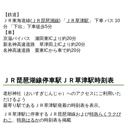
【鉄道】
ＪＲ東海道線(
ＪＲ琵琶湖線
) 「
ＪＲ草津駅
」 下車 バス 10
分 「下出」下車徒歩5分
【車】
京滋バイパス 瀬田東ICより約20分
新名神高速道路 草津田上ICより約20分
名神高速道路 栗東ICから車で約20分
ＪＲ琵琶湖線停車駅ＪＲ草津駅時刻表
老杉神社（おいすぎじんじゃ）へのアクセスにご利用いた
だけるよう
最寄り駅であるＪＲ草津駅発着の時刻表を表示。
ＪＲ草津駅に停車するＪＲ琵琶湖線および
特急らくラクび
わこ
、
特急はるか
の時刻表を掲載