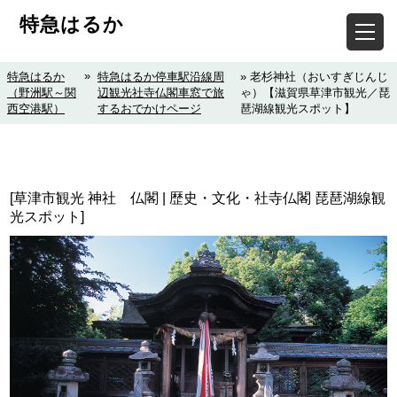
特急はるか
»
特急はるか
特急はるか停車駅沿線周
» 老杉神社（おいすぎじんじ
（野洲駅～関
辺観光社寺仏閣車窓で旅
ゃ）【滋賀県草津市観光／琵
西空港駅）
するおでかけページ
琶湖線観光スポット】
[草津市観光 神社 仏閣 | 歴史・文化・社寺仏閣 琵琶湖線観
光スポット]