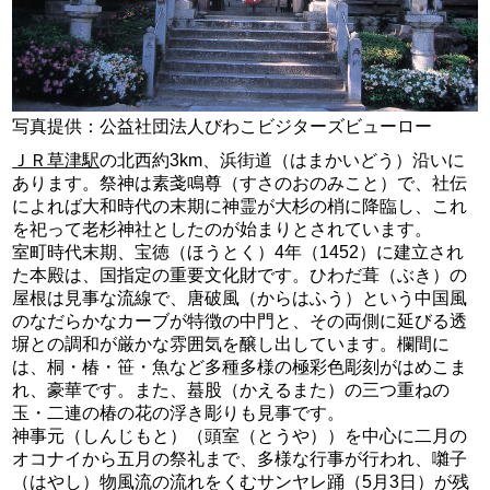
写真提供：公益社団法人びわこビジターズビューロー
ＪＲ草津駅
の北西約3km、浜街道（はまかいどう）沿いに
あります。祭神は素戔鳴尊（すさのおのみこと）で、社伝
によれば大和時代の末期に神霊が大杉の梢に降臨し、これ
を祀って老杉神社としたのが始まりとされています。
室町時代末期、宝徳（ほうとく）4年（1452）に建立され
た本殿は、国指定の重要文化財です。ひわだ葺（ぶき）の
屋根は見事な流線で、唐破風（からはふう）という中国風
のなだらかなカーブが特徴の中門と、その両側に延びる透
塀との調和が厳かな雰囲気を醸し出しています。欄間に
は、桐・椿・笹・魚など多種多様の極彩色彫刻がはめこま
れ、豪華です。また、蟇股（かえるまた）の三つ重ねの
玉・二連の椿の花の浮き彫りも見事です。
神事元（しんじもと）（頭室（とうや））を中心に二月の
オコナイから五月の祭礼まで、多様な行事が行われ、囃子
（はやし）物風流の流れをくむサンヤレ踊（5月3日）が残