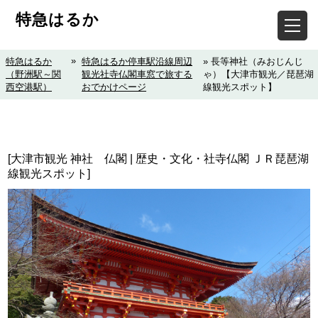
特急はるか
»
特急はるか
特急はるか停車駅沿線周辺
» 長等神社（みおじんじ
（野洲駅～関
観光社寺仏閣車窓で旅する
ゃ）【大津市観光／琵琶湖
西空港駅）
おでかけページ
線観光スポット】
[大津市観光 神社 仏閣 | 歴史・文化・社寺仏閣 ＪＲ琵琶湖
線観光スポット]