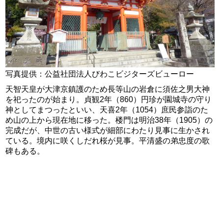
写真提供：公益社団法人びわこビジターズビューロー
天智天皇が大津京鎮護のため長等山の岩倉に須佐之男大神
を祀ったのが始まり。貞観2年（860）円珍が園城寺の守り
神としてまつったといい、天喜2年（1054）庶民参詣のた
め山の上から現在地に移った。楼門は明治38年（1905）の
完成だが、中世の古い様式が細部にわたり見事に生かされ
ている。境内に咲くしだれ桜が見事。平清盛の弟忠度の歌
碑もある。