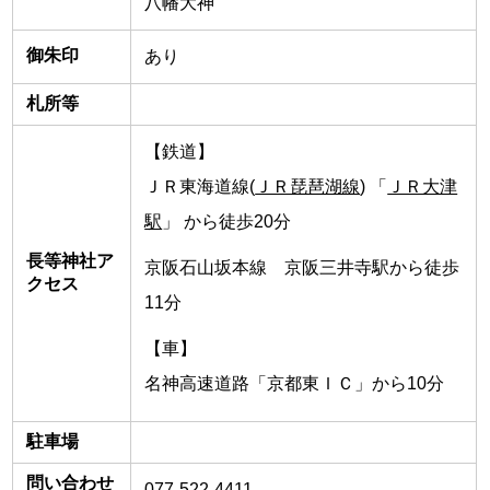
八幡大神
御朱印
あり
札所等
【鉄道】
ＪＲ東海道線(
ＪＲ琵琶湖線
) 「
ＪＲ大津
駅
」 から徒歩20分
長等神社ア
京阪石山坂本線 京阪三井寺駅から徒歩
クセス
11分
【車】
名神高速道路「京都東ＩＣ」から10分
駐車場
問い合わせ
077-522-4411