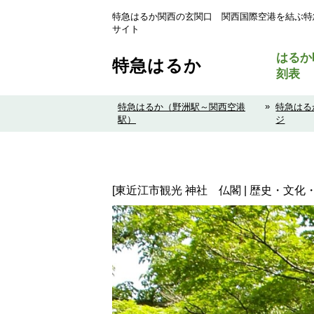
特急はるか関西の玄関口 関西国際空港を結ぶ特
サイト
はるか
特急はるか
刻表
»
特急はるか（野洲駅～関西空港
特急はる
駅）
ジ
[東近江市観光 神社 仏閣 | 歴史・文