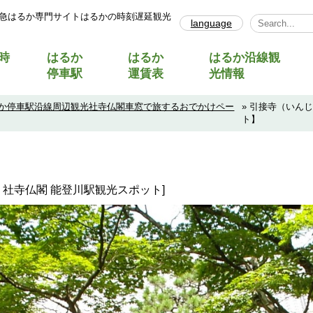
急はるか専門サイトはるかの時刻遅延観光
language
Select Lang
時
はるか
はるか
はるか沿線観
停車駅
運賃表
光情報
か停車駅沿線周辺観光社寺仏閣車窓で旅するおでかけペー
» 引接寺（いん
ト】
化・社寺仏閣 能登川駅観光スポット]