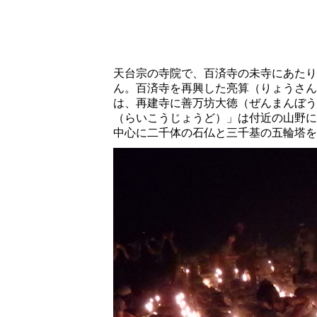
天台宗の寺院で、百済寺の未寺にあたり
ん。百済寺を再興した亮算（りょうさん
は、再建寺に善万坊大徳（ぜんまんぼう
（らいこうじょうど）」は付近の山野に
中心に二千体の石仏と三千基の五輪塔を