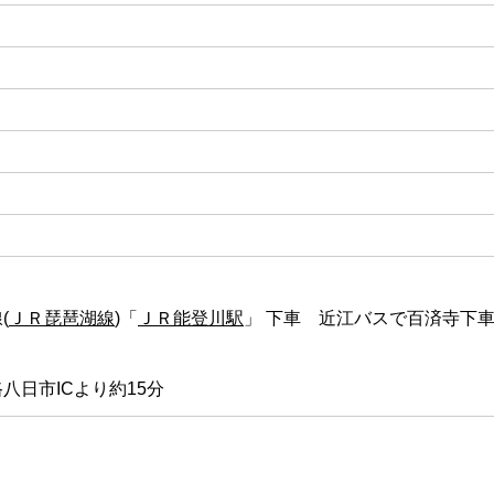
(
ＪＲ琵琶湖線
)「
ＪＲ能登川駅
」 下車 近江バスで百済寺下車
八日市ICより約15分