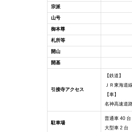
宗派
山号
御本尊
札所等
開山
開基
【鉄道】
ＪＲ東海道線
引接寺アクセス
【車】
名神高速道路
普通車 40 台
駐車場
大型車 2 台