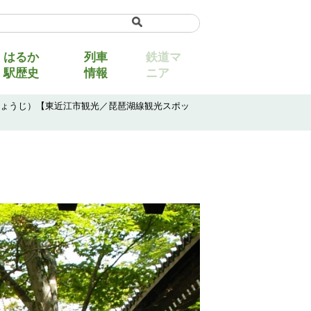
uage
▼
はるか
列車
鉄道マ
駅歴史
情報
ニア
じょうじ）【東近江市観光／琵琶湖線観光スポッ