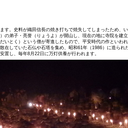
ます。史料が織田信長の焼き打ちで焼失してしまったため、い
）の弟子・亮誉（りょうよ）が開山し、現在の地に寺院を建立
だいとく）という僧が寄進したもので、平安時代の作といわれ
散在していた石仏や石塔を集め、昭和61年（1986）に造ら
安置し、毎年8月22日に万灯供養が行われます。