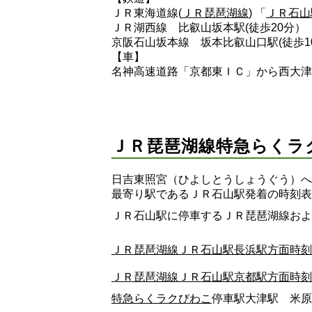
ＪＲ東海道線(
ＪＲ琵琶湖線
) 「
ＪＲ石山
ＪＲ湖西線 比叡山坂本駅(徒歩20分）
京阪石山坂本線 坂本比叡山口駅(徒歩1
【車】
名神高速道路「京都東ＩＣ」から西大津
ＪＲ琵琶湖線特急らくラ
日吉東照宮（ひよしとうしょうぐう）へ
最寄り駅であるＪＲ石山駅発着の時刻表
ＪＲ石山駅に停車するＪＲ琵琶湖線およ
ＪＲ琵琶湖線ＪＲ石山駅長浜駅方面時刻
ＪＲ琵琶湖線ＪＲ石山駅京都駅方面時刻
特急らくラクびわこ
停車駅大津駅 米原