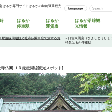
急はるか専門サイトはるかの時刻遅延観光
language
Select Lang
時
はるか
はるか
はるか沿線観
停車駅
運賃表
光情報
車駅沿線周辺観光社寺仏閣車窓で旅するお
» 日吉東照宮（ひよしとうし
特急はるか停車駅
・社寺仏閣 ＪＲ琵琶湖線観光スポット]