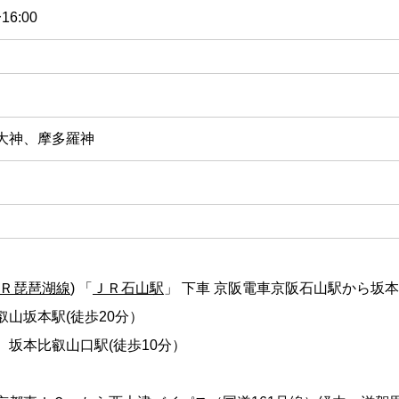
6:00
大神、摩多羅神
Ｒ琵琶湖線
) 「
ＪＲ石山駅
」 下車 京阪電車京阪石山駅から坂
山坂本駅(徒歩20分）
 坂本比叡山口駅(徒歩10分）