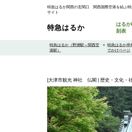
特急はるか関西の玄関口 関西国際空港を結ぶ特
サイト
はるか
特急はるか
刻表
»
特急はるか（野洲駅～関西空
特急はるか停
港駅）
でかけページ
[大津市観光 神社 仏閣 | 歴史・文化