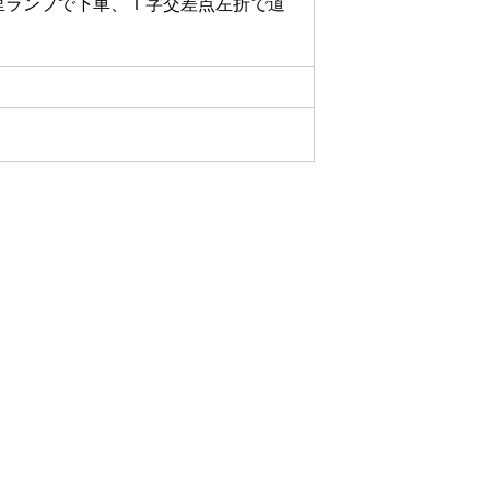
里ランプで下車、Ｔ字交差点左折で道