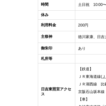
時間
土日祝 10:00〜1
休み
利用料金
200円
主祭神
徳川家康、日吉
御朱印
あり
札所等
【鉄道】
ＪＲ東海道線(
Ｊ
ＪＲ湖西線 比叡
日吉東照宮アクセ
京阪石山坂本線
ス
【車】