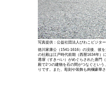
写真提供：公益社団法人びわこビジター
徳川家康公（1541-1616）の没後
の社殿は江戸時代前期（西暦1634年
透塀（すきべい）がめぐらされた唐門（
殿で2つの建物を石の間がつなぐという
りです。また、彫刻や装飾も絢欄豪華さ