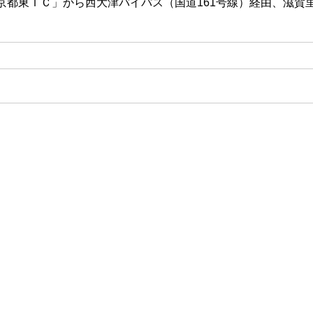
京都東ＩＣ」から西大津バイパス（国道161号線）経由、滋賀