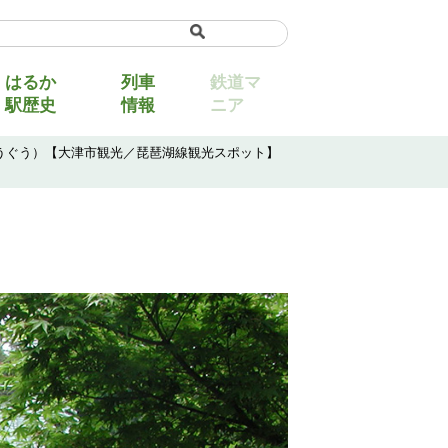
uage
▼
はるか
列車
鉄道マ
駅歴史
情報
ニア
ょうぐう）【大津市観光／琵琶湖線観光スポット】