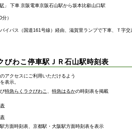
駅
」 下車 京阪電車京阪石山駅から坂本比叡山口駅
0分）
バイパス（国道161号線）経由、滋賀里ランプで下車、Ｔ字交
クびわこ停車駅ＪＲ石山駅時刻表
のアクセスにご利用いただけるよう
を表示。
び
特急らくラクびわこ
、
特急はるか
の時刻表を掲載
表
表
駅方面時刻表、京都駅・大阪駅方面時刻表を表示