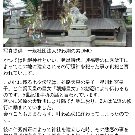
写真提供：一般社団法人びわ湖の素DMO
かつては世継神社といい、延暦時代、興福寺の仁秀僧正に
よってこの地に建立されその守護神を祀った事が創祀と言
われています。
この地に残る七夕伝説は、雄略天皇の皇子「星川稚宮皇
子」と仁賢天皇の皇女「朝嬬皇女」の悲恋により伝わるも
のです。5世紀後半頃の話と言われています。
互いに米原の天野川により隔てた地におり、2人は仏道の修
行に励まれていました。
会うこともままならず、叶わぬ恋に終わってしまったので
す。
後に仁秀僧正によって神社を建立した時、その悲恋の事を