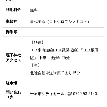
利用料金
無料
主祭神
事代主命（コトシロヌシノミコト）
御朱印
【鉄道】
ＪＲ東海道線(
ＪＲ琵琶湖線
) 「
ＪＲ坂田
蛭子神社
駅
」 下車 徒歩約25分
アクセス
【車】
北陸自動車道米原ICより15分
駐車場
問い合わ
米原市シティセールス課 0749-53-5140
せ先