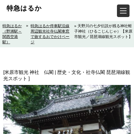
特急はるか
»
特急はるか
特急はるか停車駅沿線
» 天野川の七夕伝説が残る神社蛭
（野洲駅～
周辺観光社寺仏閣車窓
子神社（ひるこじんじゃ）【米原
関西空港
で旅するおでかけペー
市観光／琵琶湖線観光スポット】
駅）
ジ
[米原市観光 神社 仏閣 | 歴史・文化・社寺仏閣 琵琶湖線観
光スポット ]