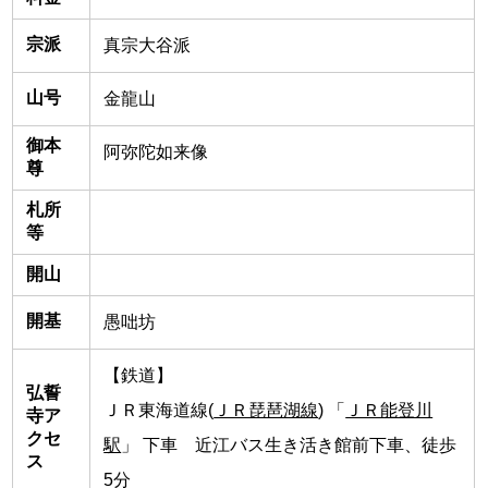
宗派
真宗大谷派
山号
金龍山
御本
阿弥陀如来像
尊
札所
等
開山
開基
愚咄坊
【鉄道】
弘誓
ＪＲ東海道線(
ＪＲ琵琶湖線
) 「
ＪＲ能登川
寺ア
クセ
駅
」 下車 近江バス生き活き館前下車、徒歩
ス
5分