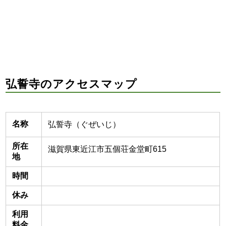
弘誓寺のアクセスマップ
名称
弘誓寺（ぐぜいじ）
所在
滋賀県東近江市五個荘金堂町615
地
時間
休み
利用
料金