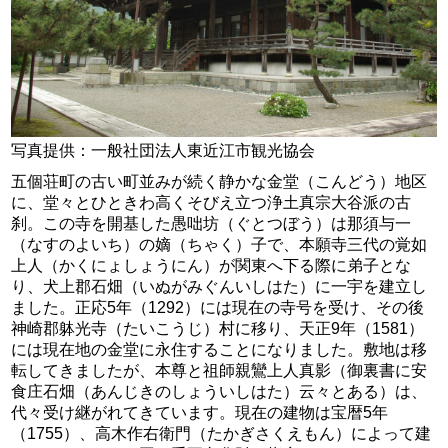
写真提供：一般社団法人東近江市観光協会
五個荘町の古い町並みが続く静かな金堂（こんどう）地区
に、堂々とひときわ高くそびえ立つ浄土真宗大谷派の古
刹。この寺を開基した愚咄坊（ぐとつぼう）は那須与一
（なすのよいち）の嫡（ちゃく）子で、本願寺三代の覚如
上人（かくにょしょうにん）が関東へ下る際に弟子とな
り、犬上郡石畑（いぬがみぐんいしはた）に一宇を建立し
ました。正応5年（1292）には現在の寺号を受け、その後
神崎郡躰光寺（たいこうじ）村に移り、天正9年（1581）
には現在地の金堂に永住することになりました。敷地は移
転してきましたが、本尊と祖師親鸞上人真影（御裏書に安
食庄石畑（あんじきのしょういしはた）云々とある）は、
代々受け継がれてきています。現在の建物は宝暦5年
（1755）、高木作右衛門（たかぎさくえもん）によって建