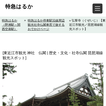
特急はるか
»
特急はるか
特急はるか停車駅沿線周辺
» 弘誓寺（ぐぜいじ）【東
（野洲駅～関
観光社寺仏閣車窓で旅する
近江市観光／琵琶湖線観
西空港駅）
おでかけページ
光スポット】
[東近江市観光 神社 仏閣 | 歴史・文化・社寺仏閣 琵琶湖線
観光スポット]