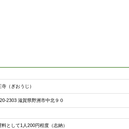
王寺（ぎおうじ）
20-2303 滋賀県野洲市中北９０
理料として1人200円程度（志納）