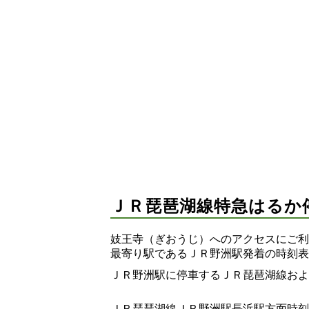
ＪＲ琵琶湖線特急はるか
妓王寺（ぎおうじ）へのアクセスにご利
最寄り駅であるＪＲ野洲駅発着の時刻表
ＪＲ野洲駅に停車するＪＲ琵琶湖線およ
ＪＲ琵琶湖線ＪＲ野洲駅長浜駅方面時刻