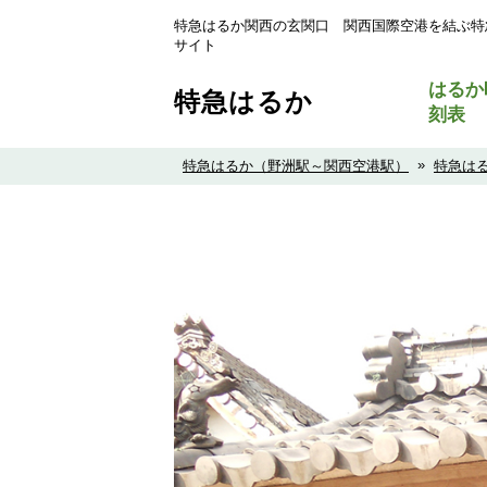
特急はるか関西の玄関口 関西国際空港を結ぶ特
サイト
はるか
特急はるか
刻表
»
特急はるか（野洲駅～関西空港駅）
特急は