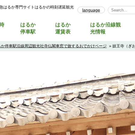
急はるか専門サイトはるかの時刻遅延観光
language
Select Lang
時
はるか
はるか
はるか沿線観
停車駅
運賃表
光情報
るか停車駅沿線周辺観光社寺仏閣車窓で旅するおでかけページ
» 妓王寺（