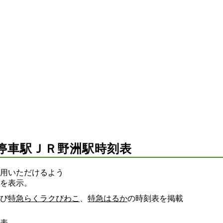
停車駅ＪＲ野洲駅時刻表
用いただけるよう
を表示。
び
特急らくラクびわこ
、
特急はるか
の時刻表を掲載
表