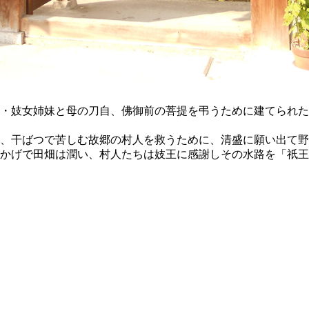
・妓女姉妹と母の刀自、佛御前の菩提を弔うために建てられた
、干ばつで苦しむ故郷の村人を救うために、清盛に願い出て野
かげで田畑は潤い、村人たちは妓王に感謝しその水路を「祇王