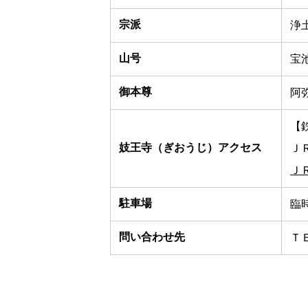
宗派
浄
山号
宝
御本尊
阿
【
妓王寺（ぎおうじ）アクセス
Ｊ
Ｊ
駐車場
臨
問い合わせ先
ＴＥ