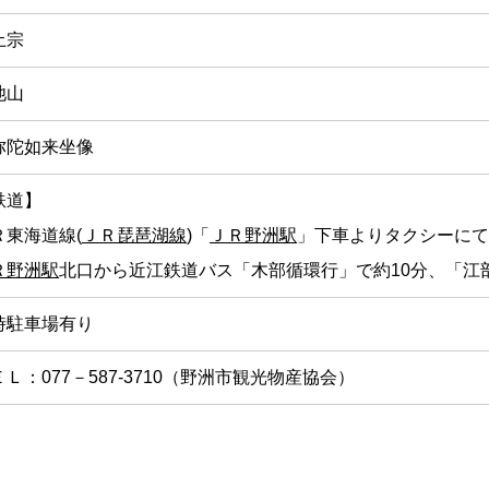
土宗
池山
弥陀如来坐像
鉄道】
Ｒ東海道線(
ＪＲ琵琶湖線
)「
ＪＲ野洲駅
」下車よりタクシーにて
Ｒ野洲駅
北口から近江鉄道バス「木部循環行」で約10分、「江
時駐車場有り
Ｌ：077－587-3710（野洲市観光物産協会）