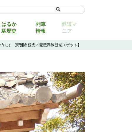
uage
▼
はるか
列車
鉄道マ
駅歴史
情報
ニア
ぎおうじ）【野洲市観光／琵琶湖線観光スポット】