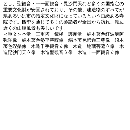
とし、聖観音・十一面観音・毘沙門天など多くの国指定の
重要文化財が安置されており、その他、建造物のすべてが
県あるいは市の指定文化財になっているという由緒ある寺
院です。四季を通じて多くの参詣者が全国から訪れ、湖辺
近くの山腹風景も美しいです。
＜重文＞本堂 三重塔 鐘楼 護摩堂 絹本著色紅波璃阿
弥陀像 絹本著色勢至菩薩像 絹本著色釈迦三尊像 綿本
著色涅槃像 木造千手観音立像 木造 地蔵菩薩立像 木
造毘沙門天立像 木造聖観音立像 木造十一面観音立像