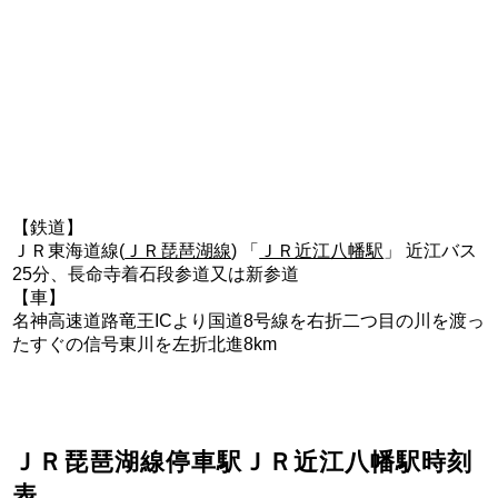
【鉄道】
ＪＲ東海道線(
ＪＲ琵琶湖線
) 「
ＪＲ近江八幡駅
」 近江バス
25分、長命寺着石段参道又は新参道
【車】
名神高速道路竜王ICより国道8号線を右折二つ目の川を渡っ
たすぐの信号東川を左折北進8km
ＪＲ琵琶湖線停車駅ＪＲ近江八幡駅時刻
表