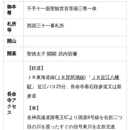
御本
千手十一面聖観世音菩薩三尊一体
尊
札所
西国三十一番札所
等
開山
開基
聖徳太子 開闢: 武内宿彌
【鉄道】
ＪＲ東海道線(
ＪＲ琵琶湖線
) 「
ＪＲ近江八幡
駅
」 近江バス25分、長命寺着石段参道又は新
長命
参道
寺ア
クセ
【車】
ス
名神高速道路竜王ICより国道8号線を右折二つ
目の川を渡ったすぐの信号東川を左折北進