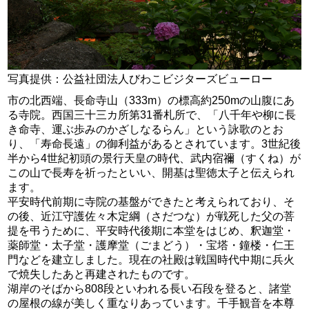
写真提供：公益社団法人びわこビジターズビューロー
市の北西端、長命寺山（333m）の標高約250mの山腹にあ
る寺院。西国三十三カ所第31番札所で、「八千年や柳に長
き命寺、運ぶ歩みのかざしなるらん」という詠歌のとお
り、「寿命長遠」の御利益があるとされています。3世紀後
半から4世紀初頭の景行天皇の時代、武内宿禰（すくね）が
この山で長寿を祈ったといい、開基は聖徳太子と伝えられ
ます。
平安時代前期に寺院の基盤ができたと考えられており、そ
の後、近江守護佐々木定綱（さだつな）が戦死した父の菩
提を弔うために、平安時代後期に本堂をはじめ、釈迦堂・
薬師堂・太子堂・護摩堂（ごまどう）・宝塔・鐘楼・仁王
門などを建立しました。現在の社殿は戦国時代中期に兵火
で焼失したあと再建されたものです。
湖岸のそばから808段といわれる長い石段を登ると、諸堂
の屋根の線が美しく重なりあっています。千手観音を本尊