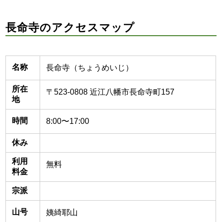
長命寺のアクセスマップ
名称
長命寺（ちょうめいじ）
所在
〒523-0808 近江八幡市長命寺町157
地
時間
8:00〜17:00
休み
利用
無料
料金
宗派
山号
姨綺耶山