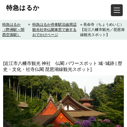
特急はるか
»
特急はるか
特急はるか停車駅沿線周辺
» 長命寺（ちょうめいじ）
（野洲駅～関
観光社寺仏閣車窓で旅する
【近江八幡市観光／琵琶湖
西空港駅）
おでかけページ
線観光スポット】
[近江市八幡市観光 神社 仏閣 パワースポット 城･城跡 | 歴
史・文化・社寺仏閣 琵琶湖線観光スポット]