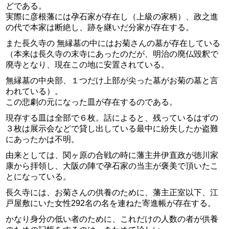
どである。
実際に彦根藩には孕石家が存在し（上級の家柄）、政之進
の代で本家は断絶し、跡を継いだ分家が存在する。
また長久寺の 無縁墓の中にはお菊さんの墓が存在している
（本来は長久寺の末寺にあったのだが、明治の廃仏毀釈で
廃寺となり、現在この地に安置されている。
無縁墓の中央部、１つだけ上部が尖った墓がお菊の墓と言
われている）。
この悲劇の元になった皿が存在するのである。
現存する皿は全部で６枚。話によると、残っているはずの
３枚は展示会などで貸し出している最中に紛失したか盗難
にあったかは不明。
由来としては、関ヶ原の合戦の時に藩主井伊直政が徳川家
康から拝領し、大阪の陣で孕石家の当主が褒美で頂いたこ
とになっている。
長久寺には、お菊さんの供養のために、藩主正室以下、江
戸屋敷にいた女性292名の名を連ねた寄進帳が存在する。
かなり身分の低い者のために、これだけの人数の者が供養