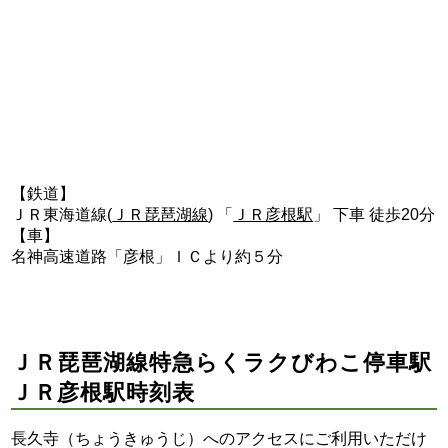
【鉄道】
ＪＲ東海道線(
ＪＲ琵琶湖線
) 「
ＪＲ彦根駅
」 下車 徒歩20分
【車】
名神高速道路「彦根」ＩＣより約５分
ＪＲ琵琶湖線特急らくラクびわこ停車駅
ＪＲ彦根駅時刻表
長久寺（ちょうきゅうじ）へのアクセスにご利用いただけ