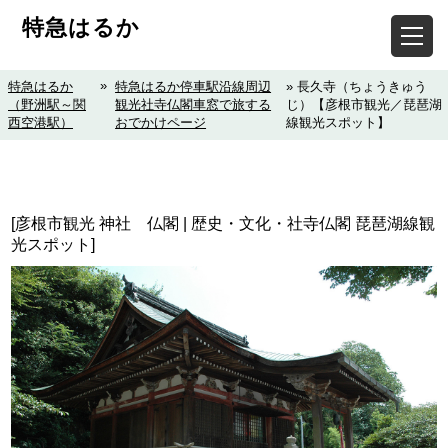
特急はるか
»
特急はるか
特急はるか停車駅沿線周辺
» 長久寺（ちょうきゅう
（野洲駅～関
観光社寺仏閣車窓で旅する
じ）【彦根市観光／琵琶湖
西空港駅）
おでかけページ
線観光スポット】
[彦根市観光 神社 仏閣 | 歴史・文化・社寺仏閣 琵琶湖線観
光スポット]