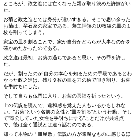
ところが、政之進には亡くなった親が取り決めた許嫁がい
た。
お菊と政之進とでは身分が違いすぎる。そこで思い余った
お菊は、孕石家の家宝である、藩主拝領の10枚組の皿の１
枚を割ってしまう。
家宝の皿を割ることで、家か自分かどちらが大事なのかを
確かめたかったのである。
政之進は最初、お菊の過ちであると思い、その罪を許し
た。
だが、割ったのが 自分の本心を知るための手段であるとわ
かった政之進は、残り９枚の皿を刀の柄で叩き割り、お菊
を手討ちにした。
そして自らも仏門に入り、お菊の冥福を祈ったという。
上の伝説を読んで、違和感を覚えた人もいるかもしれな
い。“お菊”という名前の女性と“皿を割る”という行動、そし
て“奉公していた女性を手討ちにする”ことだけが共通点
で、後は全く通説とは違う話なのである。
却って本物の「皿屋敷」伝説の方が陳腐なものに感じるほ