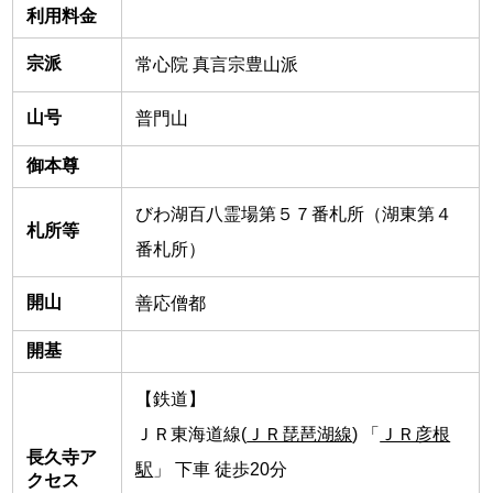
利用料金
宗派
常心院 真言宗豊山派
山号
普門山
御本尊
びわ湖百八霊場第５７番札所（湖東第４
札所等
番札所）
開山
善応僧都
開基
【鉄道】
ＪＲ東海道線(
ＪＲ琵琶湖線
) 「
ＪＲ彦根
長久寺ア
駅
」 下車 徒歩20分
クセス