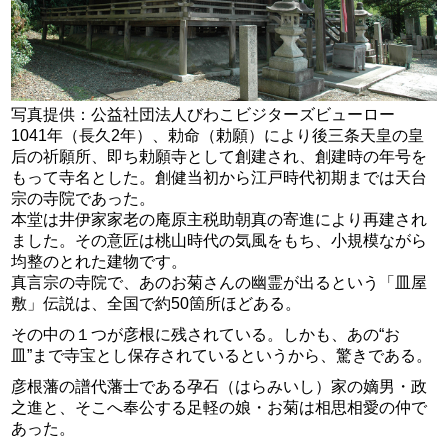
写真提供：公益社団法人びわこビジターズビューロー
1041年（長久2年）、勅命（勅願）により後三条天皇の皇
后の祈願所、即ち勅願寺として創建され、創建時の年号を
もって寺名とした。創健当初から江戸時代初期までは天台
宗の寺院であった。
本堂は井伊家家老の庵原主税助朝真の寄進により再建され
ました。その意匠は桃山時代の気風をもち、小規模ながら
均整のとれた建物です。
真言宗の寺院で、あのお菊さんの幽霊が出るという「皿屋
敷」伝説は、全国で約50箇所ほどある。
その中の１つが彦根に残されている。しかも、あの“お
皿”まで寺宝とし保存されているというから、驚きである。
彦根藩の譜代藩士である孕石（はらみいし）家の嫡男・政
之進と、そこへ奉公する足軽の娘・お菊は相思相愛の仲で
あった。