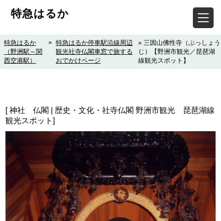
特急はるか
»
特急はるか
特急はるか停車駅沿線周辺
» 三因山佛性寺（ぶっしょう
（野洲駅～関
観光社寺仏閣車窓で旅する
じ）【野洲市観光／琵琶湖
西空港駅）
おでかけページ
線観光スポット】
[ 神社 仏閣 | 歴史・文化・社寺仏閣 野洲市観光 琵琶湖線
観光スポット]