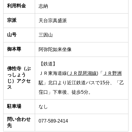
利用料金
志納
宗派
天台宗真盛派
山号
三因山
御本尊
阿弥陀如来坐像
【鉄道】
佛性寺（ぶ
ＪＲ東海道線(
ＪＲ琵琶湖線
)「
ＪＲ野洲
っしょう
じ）アクセ
駅
」北口より近江鉄道バスで15分、「乙
ス
窪口」下車後、徒歩5分。
駐車場
なし
問い合わせ
077-589-2414
先