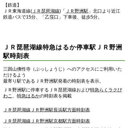
【鉄道】
ＪＲ東海道線(
ＪＲ琵琶湖線
)「
ＪＲ野洲駅
」北口より近江
鉄道バスで15分、「乙窪口」下車後、徒歩5分。
ＪＲ琵琶湖線特急はるか停車駅ＪＲ野洲
駅時刻表
三因山佛性寺（ぶっしょうじ）へのアクセスにご利用いた
だけるよう
最寄り駅であるＪＲ野洲駅発着の時刻表を表示。
ＪＲ野洲駅に停車するＪＲ琵琶湖線および
特急らくラクび
わこ
、
特急はるか
の時刻表を掲載
ＪＲ琵琶湖線ＪＲ野洲駅長浜駅方面時刻表
ＪＲ琵琶湖線ＪＲ野洲駅京都駅方面時刻表