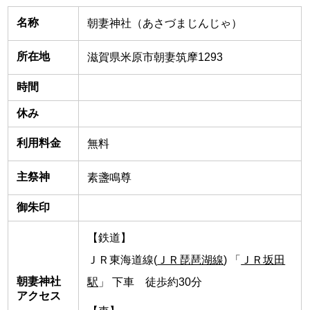
名称
朝妻神社（あさづまじんじゃ）
所在地
滋賀県米原市朝妻筑摩1293
時間
休み
利用料金
無料
主祭神
素盞鳴尊
御朱印
【鉄道】
ＪＲ東海道線(
ＪＲ琵琶湖線
) 「
ＪＲ坂田
朝妻神社
駅
」 下車 徒歩約30分
アクセス