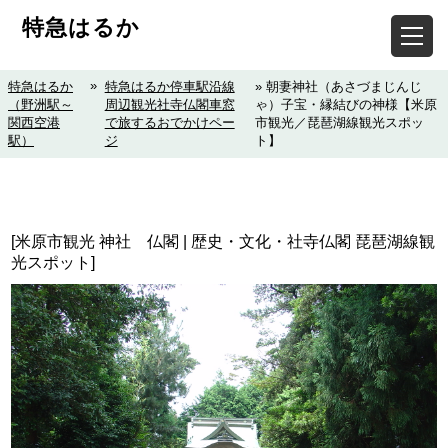
特急はるか
»
特急はるか
特急はるか停車駅沿線
» 朝妻神社（あさづまじんじ
（野洲駅～
周辺観光社寺仏閣車窓
ゃ）子宝・縁結びの神様【米原
関西空港
で旅するおでかけペー
市観光／琵琶湖線観光スポッ
駅）
ジ
ト】
[米原市観光 神社 仏閣 | 歴史・文化・社寺仏閣 琵琶湖線観
光スポット]