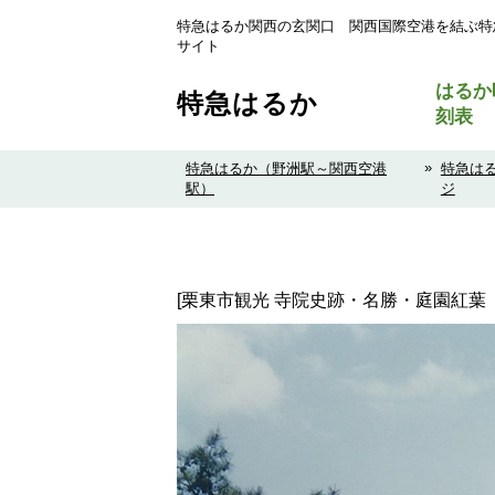
特急はるか関西の玄関口 関西国際空港を結ぶ特
サイト
はるか
特急はるか
刻表
»
特急はるか（野洲駅～関西空港
特急は
駅）
ジ
[栗東市観光 寺院史跡・名勝・庭園紅葉 