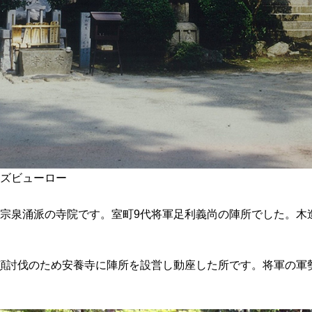
ズビューロー
宗泉涌派の寺院です。室町9代将軍足利義尚の陣所でした。木
頼討伐のため安養寺に陣所を設営し動座した所です。将軍の軍