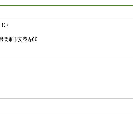
うじ）
滋賀県栗東市安養寺88