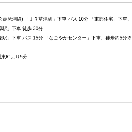
Ｒ琵琶湖線
) 「
ＪＲ草津駅
」下車 バス 10分 「東部住宅」下車、
駅」下車 徒歩 30分
原駅」下車 バス 15分 「なごやかセンター」下車、徒歩約5
東ICより5分