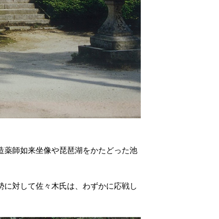
造薬師如来坐像や琵琶湖をかたどった池
勢に対して佐々木氏は、わずかに応戦し