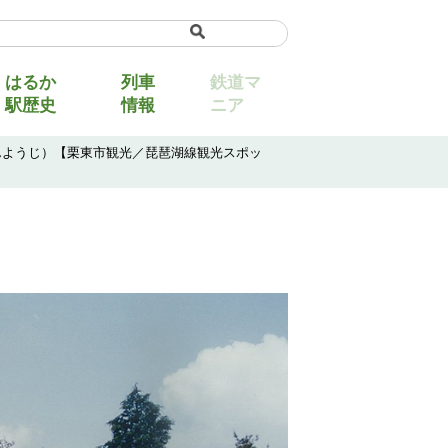
uage
▼
はるか
列車
鉄道マ
駅歴史
情報
ニア
あんようじ）【栗東市観光／琵琶湖線観光スポッ