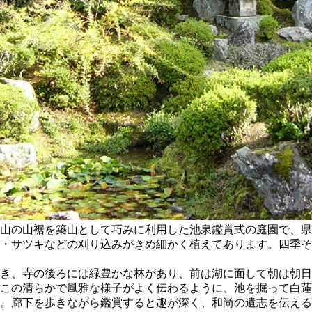
山の山裾を築山として巧みに利用した池泉鑑賞式の庭園で、県
・サツキなどの刈り込みがきめ細かく植えてあります。四季そ
き、寺の後ろには緑豊かな林があり、前は湖に面して朝は朝日
この清らかで風雅な様子がよく伝わるように、池を掘って白蓮
。廊下を歩きながら鑑賞すると趣が深く、和尚の遺志を伝える