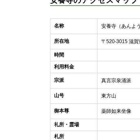
安養寺のアクセスマップ
名称
安養寺（あんよ
所在地
〒520-3015 
時間
利用料金
宗派
真言宗泉涌派
山号
東方山
御本尊
薬師如来坐像
礼所・霊場
札所