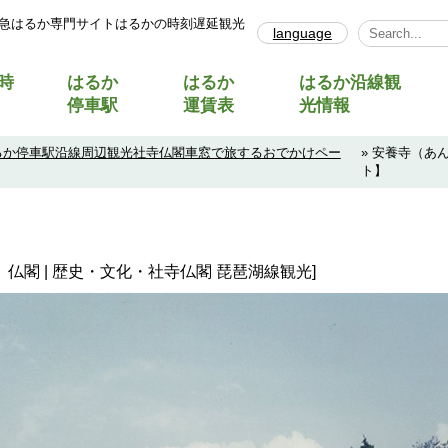
急はるか専門サイトはるかの時刻遅延観光
language
Select Lang
時
はるか
はるか
はるか沿線観
停車駅
運賃表
光情報
るか停車駅沿線周辺観光社寺仏閣車窓で旅するおでかけペー
» 安養寺（
ト】
仏閣 | 歴史・文化・社寺仏閣 琵琶湖線観光]