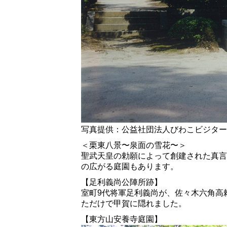
写真提供：公益社団法人びわこビジター
＜栗東八景〜泉面の雪花〜＞
聖武天皇の勅願によって創建された真言
の広がる庭園もあります。
【足利義尚公陣所跡】
室町9代将軍足利義尚が、佐々木六角高
ただけで甲賀に隠れました。
【東方山安養寺庭園】