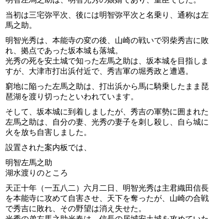
当初は三宅弥平次、後には明智弥平次と名乗り、通称は左
馬之助。
明智光秀は、本能寺の変の後、山崎の戦いで羽柴秀吉に敗
れ、拠点であった坂本城も落城。
光秀の死を安土城で知った左馬之助は、坂本城を目指しま
すが、大津市打出浜付近で、秀吉軍の堀秀政と遭遇。
窮地に陥った左馬之助は、打出浜から馬に騎乗したまま琵
琶湖を渡り切ったといわれています。
そして、坂本城に到着しましたが、秀吉の軍勢に囲まれた
左馬之助は、自分の妻、光秀の妻子を刺し殺し、自ら城に
火を放ち自害しました。
設置された案内板では、
明智左馬之助
湖水渡りのところ
天正十年（一五八二）六月二日、明智光秀は主君織田信長
を本能寺に攻めて自害させ、天下を奪ったが、山崎の合戦
で秀吉に敗れ、その野望は消え失せた。
光秀の弟左馬之助光春は、信長の居城安土城を攻めていた