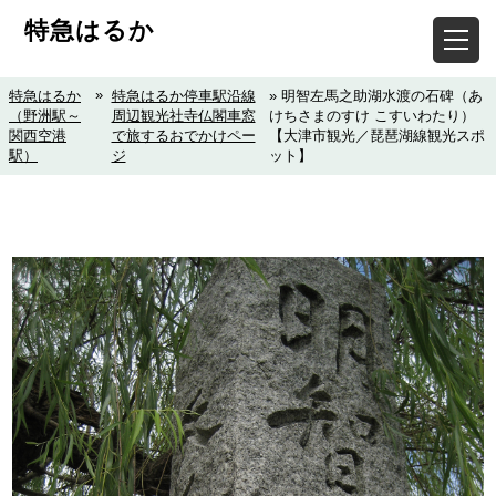
特急はるか
»
特急はるか
特急はるか停車駅沿線
» 明智左馬之助湖水渡の石碑（あ
（野洲駅～
周辺観光社寺仏閣車窓
けちさまのすけ こすいわたり）
関西空港
で旅するおでかけペー
【大津市観光／琵琶湖線観光スポ
駅）
ジ
ット】