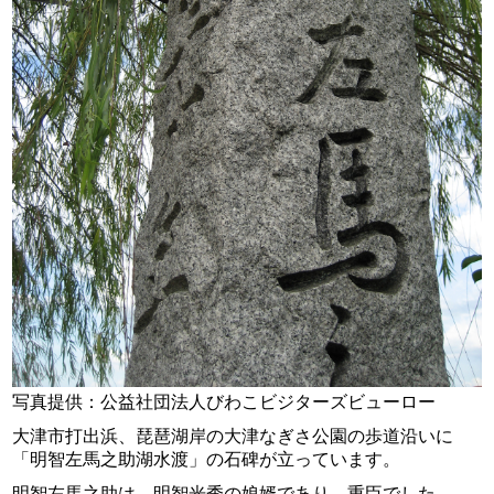
写真提供：公益社団法人びわこビジターズビューロー
大津市打出浜、琵琶湖岸の大津なぎさ公園の歩道沿いに
「明智左馬之助湖水渡」の石碑が立っています。
明智左馬之助は、明智光秀の娘婿であり、重臣でした。