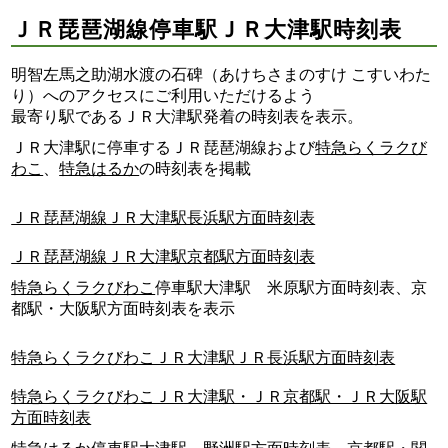
ＪＲ琵琶湖線停車駅ＪＲ大津駅時刻表
明智左馬之助湖水渡の石碑（あけちさまのすけ こすいわた
り）へのアクセスにご利用いただけるよう
最寄り駅であるＪＲ大津駅発着の時刻表を表示。
ＪＲ大津駅に停車するＪＲ琵琶湖線および
特急らくラクび
わこ
、
特急はるか
の時刻表を掲載
ＪＲ琵琶湖線ＪＲ大津駅長浜駅方面時刻表
ＪＲ琵琶湖線ＪＲ大津駅京都駅方面時刻表
特急らくラクびわこ
停車駅大津駅 米原駅方面時刻表、京
都駅・大阪駅方面時刻表を表示
特急らくラクびわこＪＲ大津駅ＪＲ長浜駅方面時刻表
特急らくラクびわこＪＲ大津駅・ＪＲ京都駅・ＪＲ大阪駅
方面時刻表