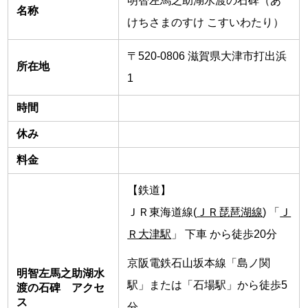
明智左馬之助湖水渡の石碑（あ
名称
けちさまのすけ こすいわたり）
〒520-0806 滋賀県大津市打出浜
所在地
1
時間
休み
料金
【鉄道】
ＪＲ東海道線(
ＪＲ琵琶湖線
) 「
Ｊ
Ｒ大津駅
」 下車 から徒歩20分
京阪電鉄石山坂本線「島ノ関
明智左馬之助湖水
駅」または「石場駅」から徒歩5
渡の石碑 アクセ
ス
分