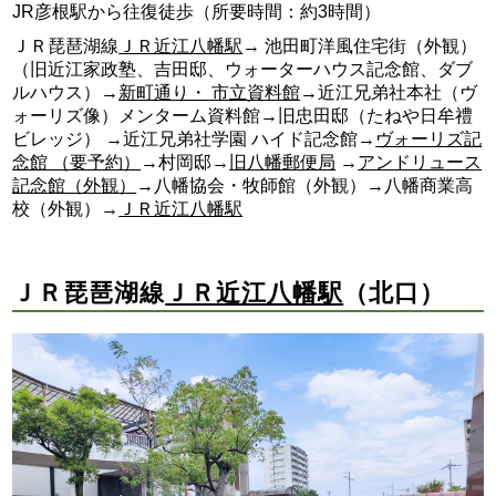
JR彦根駅から往復徒歩（所要時間：約3時間）
ＪＲ琵琶湖線
ＪＲ近江八幡駅
→ 池田町洋風住宅街（外観）
（旧近江家政塾、吉田邸、ウォーターハウス記念館、ダブ
ルハウス）→
新町通り・ 市立資料館
→近江兄弟社本社（ヴ
ォーリズ像）メンターム資料館→旧忠田邸（たねや日牟禮
ビレッジ） →近江兄弟社学園 ハイド記念館→
ヴォーリズ記
念館 （要予約）
→村岡邸→
旧八幡郵便局
→
アンドリュース
記念館（外観）
→八幡協会・牧師館（外観）→八幡商業高
校（外観）→
ＪＲ近江八幡駅
ＪＲ琵琶湖線
ＪＲ近江八幡駅
（北口）