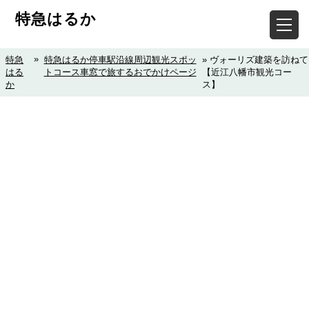
特急はるか
»
特急
特急はるか停車駅沿線周辺観光スポッ
» ヴォーリズ建築を訪ねて
はる
トコース車窓で旅するおでかけページ
【近江八幡市観光コー
か
ス】