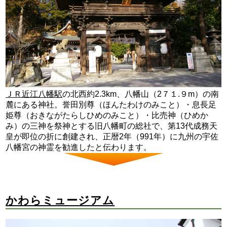
ＪＲ近江八幡駅
の北西約2.3km、八幡山（2７１.９m）の南
麓にある神社。誉田別尊（ほんたわけのみこと）・息長足
姫尊（おきながたらしひめのみこと）・比売神（ひめか
み）の三神を祭神とする旧八幡町の総社で、第13代成務天
皇が即位の折に創建され、正暦2年（991年）に九州の宇佐
八幡宮の神霊を勧進したと伝わります。
かわらミュージアム