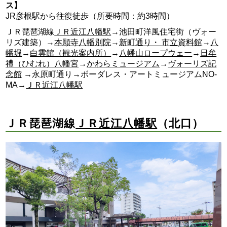
ス】
JR彦根駅から往復徒歩（所要時間：約3時間）
ＪＲ琵琶湖線
ＪＲ近江八幡駅
→池田町洋風住宅街（ヴォー
リズ建築）→
本願寺八幡別院
→
新町通り・ 市立資料館
→
八
幡堀
→
白雲館（観光案内所）
→
八幡山ロープウェー
→
日牟
禮（ひむれ）八幡宮
→
かわらミュージアム
→
ヴォーリズ記
念館
→永原町通り→ボーダレス・アートミュージアムNO-
MA→
ＪＲ近江八幡駅
ＪＲ琵琶湖線
ＪＲ近江八幡駅
（北口）