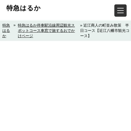
特急はるか
»
特急
特急はるか停車駅沿線周辺観光ス
» 近江商人の町並み散策 半
はる
ポットコース車窓で旅するおでか
日コース【近江八幡市観光コ
か
けページ
ース】