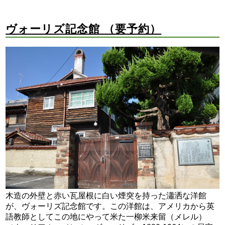
ヴォーリズ記念館 （要予約）
木造の外壁と赤い瓦屋根に白い煙突を持った瀟洒な洋館
が、ヴォーリズ記念館です。この洋館は、アメリカから英
語教師としてこの地にやって米た一柳米来留（メレル）