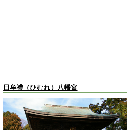
日牟禮（ひむれ）八幡宮