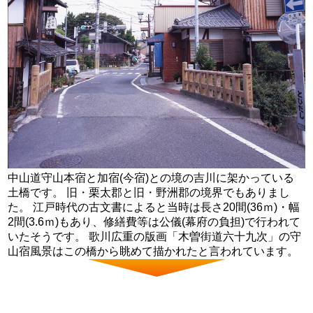
中山道守山本宿と加宿(今宿)との境の吉川に架かっている
土橋です。 旧・栗太郡と旧・野洲郡の境界でもありまし
た。 江戸時代の古文書によると当時は長さ20間(36ｍ)・幅
2間(3.6ｍ)もあり、修繕費等は公儀(幕府の負担)で行われて
いたそうです。 歌川広重の版画「木曽街道六十九次」の守
山宿風景はこの橋から眺めて描かれたと言われています。