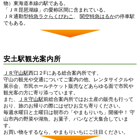
物）東海道本線の駅である。
「ＪＲ琵琶湖線」の愛称区間に含まれている。
ＪＲ通勤型
特急ラクらくびわこ
、
関空特急はるか
の停車駅
でもある。
安土駅観光案内所
ＪＲ守山駅
西口２Fにある総合案内所です。
守山の観光や交通についてご案内の他、レンタサイクルや
展示会、市民ホールチケット販売などあらゆる面で市民や
観光客の方に寄り添っています。
また、
ＪＲ守山駅
前総合案内所ではお土産の販売も行って
おり、旅のお帰りの際にはぜひお立ち寄りください。
毎週水曜日と土曜日は朝市の「やまもりいち」開催中！ 守
山市内の野菜や湖魚、お菓子、パンなど大集合していま
す。
お買い物をするなら、やまもりいちにご注目ください。