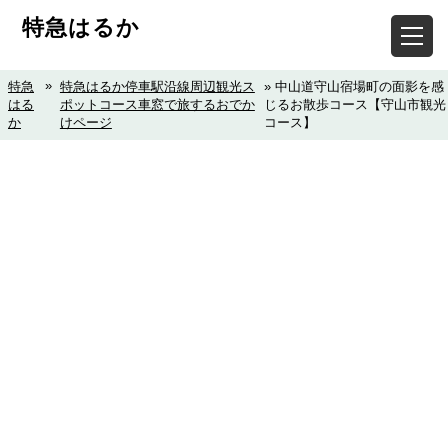
特急はるか
»
特急
特急はるか停車駅沿線周辺観光ス
» 中山道守山宿場町の面影を感
はる
ポットコース車窓で旅するおでか
じるお散歩コース【守山市観光
か
けページ
コース】