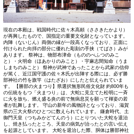
現在の本殿は、戦国時代に佐々木高頼（ささきたかより）
が再興したもので、国指定の重要文化財となっています。
内陣（ないじん）両側の縁が一段高くなっており、正面に
付けられた向拝の部分に優れた彫刻の手挟（てばさ）みが
あります。 祭神は、物部布津命（もののべふつのみこ
と）・火明命（ほあかりのみこと）・宇麻志間知命（うま
しまちのみこと） 祭神が武神であったことから武家の信仰
が篤く、近江国守護の佐々木氏が出陣する際には、必ず勝
部神社の竹を旗竿（はたざお）にしたと伝えられていま
す。 【勝部の火まつり】県選択無形民俗文化財 約800年も
の伝統をもつ「火まつり」は、大蛇に見立てた松明に一斉
に火を放ち、燃え盛る炎の前で無病息災を願って褌姿の若
者が乱舞します。 守山の新年の風物詩となっており、滋賀
県の三大火祭のひとつに数えられています。 鎌倉時代、土
御門天皇（つちみかどてんのう）にとりついた大蛇を退治
し、焼き払ったところ、天皇の病気が治ったとの言い伝え
を起源としています。 大蛇を退治した際、胴体は勝部神社