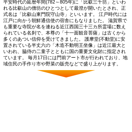
平安時代の延暦年間(782～805年)に「比叡三千坊」といわ
れる比叡山の僧坊のひとつとして最澄が開いたとされ、正
式名は「比叡山東門院守山寺」といいます。 江戸時代には
江戸に向かう朝鮮通信使の宿舎にもなりました。 滋賀県で
も重要な寺院が名を連ねる近江西国三十三カ所霊場に数え
られている名刹で、本尊の「十一面観音菩薩」は古くから
多くのあつい信仰を受けてきました。 護摩堂(不動堂)に安
置されている半丈六の「木造不動明王坐像」は近江最大と
いわれ、脇侍の二童子とともに国の重要文化財に指定され
ています。 毎月17日には門前アート市が行われており、地
域住民の手作り市や野菜の販売などで盛り上がります。