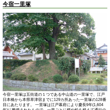
今宿一里塚
今宿一里塚は五街道の１つである中山道の一里塚で、江戸
日本橋から本県草津宿までに129カ所あった一里塚の128番
目にあたります。 一里塚は江戸幕府により慶長9年(1,604
年)に整備されたもので、一里ごとに榎や松を植えて通行の