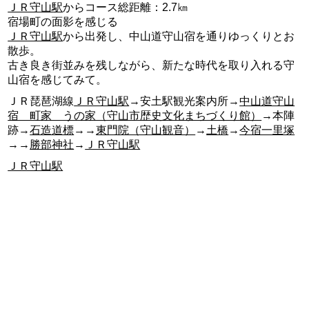
ＪＲ守山駅
からコース総距離：2.7㎞
宿場町の面影を感じる
ＪＲ守山駅
から出発し、中山道守山宿を通りゆっくりとお
散歩。
古き良き街並みを残しながら、新たな時代を取り入れる守
山宿を感じてみて。
ＪＲ琵琶湖線
ＪＲ守山駅
→安土駅観光案内所→
中山道守山
宿 町家 うの家（守山市歴史文化まちづくり館）
→本陣
跡→
石造道標
→→
東門院（守山観音）
→
土橋
→
今宿一里塚
→→
勝部神社
→
ＪＲ守山駅
ＪＲ守山駅