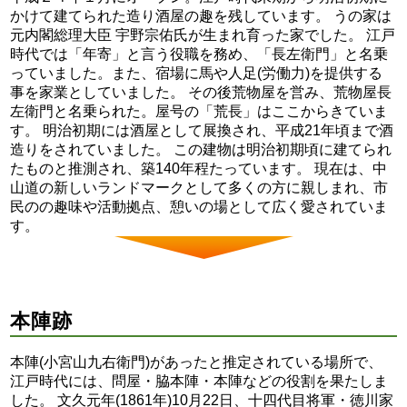
かけて建てられた造り酒屋の趣を残しています。 うの家は
元内閣総理大臣 宇野宗佑氏が生まれ育った家でした。 江戸
時代では「年寄」と言う役職を務め、「長左衛門」と名乗
っていました。また、宿場に馬や人足(労働力)を提供する
事を家業としていました。 その後荒物屋を営み、荒物屋長
左衛門と名乗られた。屋号の「荒長」はここからきていま
す。 明治初期には酒屋として展換され、平成21年頃まで酒
造りをされていました。 この建物は明治初期頃に建てられ
たものと推測され、築140年程たっています。 現在は、中
山道の新しいランドマークとして多くの方に親しまれ、市
民のの趣味や活動拠点、憩いの場として広く愛されていま
す。
本陣跡
本陣(小宮山九右衛門)があったと推定されている場所で、
江戸時代には、問屋・脇本陣・本陣などの役割を果たしま
した。 文久元年(1861年)10月22日、十四代目将軍・徳川家