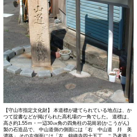
【守山市指定文化財】 本道標が建てられている地点は、か
つて掟書などが掲げられた高札場の一角でした。 道標は、
高さ約1.55ｍ・一辺30㎝角の四角柱の花崗岩(かこうがん)
製の石造品で、 中山道側の側面には「右 中山道 幷 美
濃路」 その左側面には「左 錦織寺四十五丁 こ乃者満ミ