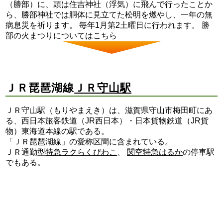
（勝部）に、頭は住吉神社（浮気）に飛んで行ったことか
ら、勝部神社では胴体に見立てた松明を燃やし、一年の無
病息災を祈ります。 毎年1月第2土曜日に行われます。 勝
部の火まつりについてはこちら
ＪＲ琵琶湖線
ＪＲ守山駅
ＪＲ守山駅（もりやまえき）は、滋賀県守山市梅田町にあ
る、西日本旅客鉄道（JR西日本）・日本貨物鉄道（JR貨
物）東海道本線の駅である。
「ＪＲ琵琶湖線」の愛称区間に含まれている。
ＪＲ通勤型
特急ラクらくびわこ
、
関空特急はるか
の停車駅
でもある。