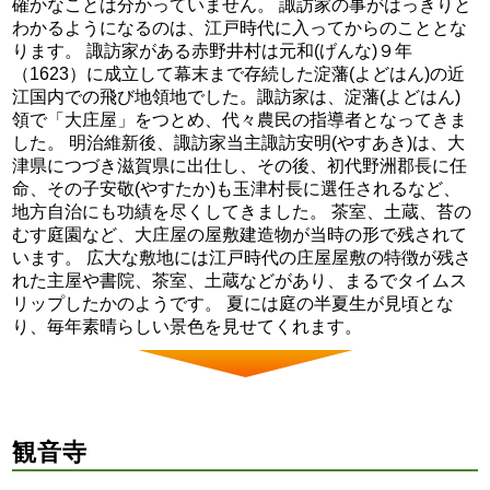
確かなことは分かっていません。 諏訪家の事がはっきりと
わかるようになるのは、江戸時代に入ってからのこととな
ります。 諏訪家がある赤野井村は元和(げんな)９年
（1623）に成立して幕末まで存続した淀藩(よどはん)の近
江国内での飛び地領地でした。諏訪家は、淀藩(よどはん)
領で「大庄屋」をつとめ、代々農民の指導者となってきま
した。 明治維新後、諏訪家当主諏訪安明(やすあき)は、大
津県につづき滋賀県に出仕し、その後、初代野洲郡長に任
命、その子安敬(やすたか)も玉津村長に選任されるなど、
地方自治にも功績を尽くしてきました。 茶室、土蔵、苔の
むす庭園など、大庄屋の屋敷建造物が当時の形で残されて
います。 広大な敷地には江戸時代の庄屋屋敷の特徴が残さ
れた主屋や書院、茶室、土蔵などがあり、まるでタイムス
リップしたかのようです。 夏には庭の半夏生が見頃とな
り、毎年素晴らしい景色を見せてくれます。
観音寺