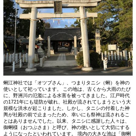
蜊江神社では「オツブさん」、つまりタニシ（蜊）を神の
使いとして祀っています。 この地は、古くから大雨のたび
に、野洲川の氾濫による水害を被ってきました。江戸時代
の1721年にも堤防が破れ、社殿が流されてしまうという大
規模な洪水が起こりました。しかし、タニシの付着した神
輿が社殿の前で止まったため、幸いにも祭神は流されるこ
とはありませんでした。以来、タニシに感謝した人々は、
御蜊様（おつぶさま）と呼び、神の使いとして大切にする
ようになったといわれています。 境内の大きな池は「御蜊