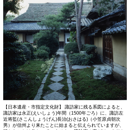
【日本遺産・市指定文化財】 諏訪家に残る系図によると、
諏訪家は永正(えいしょう)年間（1500年ごろ）に、諏訪左
近将監(さこんしょうげん)長治(おさはる)（小笠原貞朝次
男）が信州より来たことに始まると伝えられていますが、