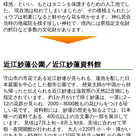
様池」といい、もとはタニシを保護するための人工池でし
た。 現在池は枯れてしまいましたが、その後植えられたシ
ョウブは初夏になると鮮やかな花を咲かせます。 神仏習合
当時の地蔵院を残す珍しい神社で、境内には県指定文化財
の鰐口など多数の文化財があります。
近江妙蓮公園／近江妙蓮資料館
守山市の市花である近江妙連が見られる、蓮池を配した日
本庭園を中心とした都市公園です。 慈覚大師が中国から持
ち帰ったと伝えられる近江妙連は滋賀県の天然記念物にも
指定されています。 約1か月かけて咲く妙蓮は、一茎に2～
12の花群が見られ、2000～8000枚もの花びらをつける珍
しい花です。 資料館には、妙蓮の歴史を知る上では、日本
唯一の資料である、400点以上の古文書の一部を展示して
います。 見頃は7月上旬～8月上旬頃。見頃に合わせて早
朝・夜間開館が行われます。 大人⇒220円 小・中・障がい
のある方・65歳以上の方⇒110円 乳幼児⇒無料 ※心身に障