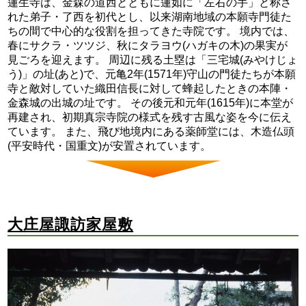
蓮生寺は、金森の道西とともに蓮如に「左右の手」と称さ
れた弟子・了西を初代とし、以来湖南地域の本願寺門徒た
ちの間で中心的な役割を担ってきた寺院です。 境内では、
春にサクラ・ツツジ、秋にタラヨウ(ハガキの木)の果実が
見ごろを迎えます。 周辺に残る土塁は「三宅城(みやけじょ
う)」の址(あと)で、元亀2年(1571年)守山の門徒たちが本願
寺と敵対していた織田信長に対して蜂起したときの本陣・
金森城の出城の址です。 その後元和元年(1615年)に本堂が
再建され、初期真宗寺院の様式を残す古風な姿を今に伝え
ています。 また、飛び地境内にある薬師堂には、木造仏頭
(平安時代・国重文)が安置されています。
大庄屋諏訪家屋敷