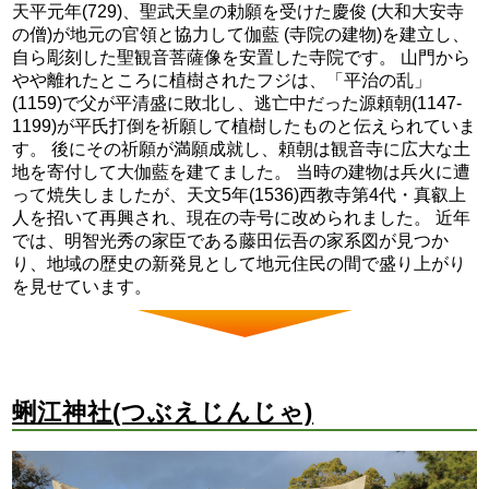
天平元年(729)、聖武天皇の勅願を受けた慶俊 (大和大安寺
の僧)が地元の官領と協力して伽藍 (寺院の建物)を建立し、
自ら彫刻した聖観音菩薩像を安置した寺院です。 山門から
やや離れたところに植樹されたフジは、「平治の乱」
(1159)で父が平清盛に敗北し、逃亡中だった源頼朝(1147-
1199)が平氏打倒を祈願して植樹したものと伝えられていま
す。 後にその祈願が満願成就し、頼朝は観音寺に広大な土
地を寄付して大伽藍を建てました。 当時の建物は兵火に遭
って焼失しましたが、天文5年(1536)西教寺第4代・真叡上
人を招いて再興され、現在の寺号に改められました。 近年
では、明智光秀の家臣である藤田伝吾の家系図が見つか
り、地域の歴史の新発見として地元住民の間で盛り上がり
を見せています。
蜊江神社(つぶえじんじゃ)