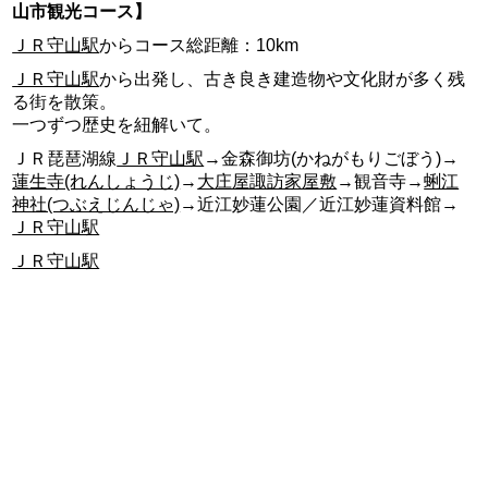
山市観光コース】
ＪＲ守山駅
からコース総距離：10km
ＪＲ守山駅
から出発し、古き良き建造物や文化財が多く残
る街を散策。
一つずつ歴史を紐解いて。
ＪＲ琵琶湖線
ＪＲ守山駅
→金森御坊(かねがもりごぼう)→
蓮生寺(れんしょうじ)
→
大庄屋諏訪家屋敷
→観音寺→
蜊江
神社(つぶえじんじゃ)
→近江妙蓮公園／近江妙蓮資料館→
ＪＲ守山駅
ＪＲ守山駅