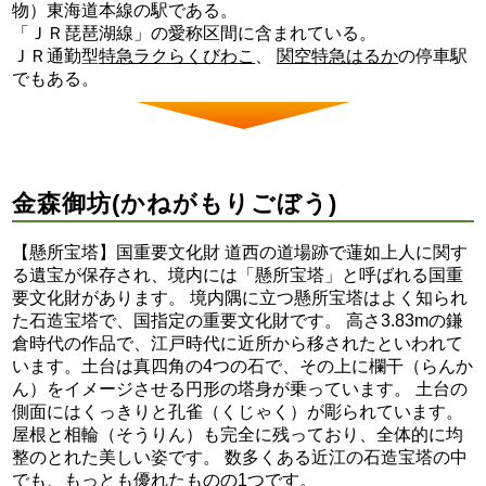
物）東海道本線の駅である。
「ＪＲ琵琶湖線」の愛称区間に含まれている。
ＪＲ通勤型
特急ラクらくびわこ
、
関空特急はるか
の停車駅
でもある。
金森御坊(かねがもりごぼう)
【懸所宝塔】国重要文化財 道西の道場跡で蓮如上人に関す
る遺宝が保存され、境内には「懸所宝塔」と呼ばれる国重
要文化財があります。 境内隅に立つ懸所宝塔はよく知られ
た石造宝塔で、国指定の重要文化財です。 高さ3.83mの鎌
倉時代の作品で、江戸時代に近所から移されたといわれて
います。土台は真四角の4つの石で、その上に欄干（らんか
ん）をイメージさせる円形の塔身が乗っています。 土台の
側面にはくっきりと孔雀（くじゃく）が彫られています。
屋根と相輪（そうりん）も完全に残っており、全体的に均
整のとれた美しい姿です。 数多くある近江の石造宝塔の中
でも、もっとも優れたものの1つです。