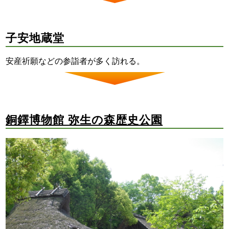
子安地蔵堂
安産祈願などの参詣者が多く訪れる。
銅鐸博物館 弥生の森歴史公園