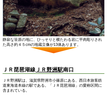
静寂な笹原の地に、ひっそりと横たわる岩に平肉彫りされ
た高さ約４５cmの地蔵立像が13体あります。
ＪＲ琵琶湖線
ＪＲ野洲駅
南口
ＪＲ野洲駅は、滋賀県野洲市小篠原にある、西日本旅客鉄
道東海道本線の駅である。「ＪＲ琵琶湖線」の愛称区間に
含まれている。