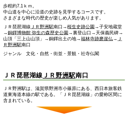
歩程約7.1ｋｍ。
中山道を中心に沿道の史跡を見学するコースです。
さまざまな時代の歴史が楽しめ人気があります。
ＪＲ琵琶湖線
ＪＲ野洲駅
南口→
桜生史跡公園
→子安地蔵堂
→
銅鐸博物館 弥生の森歴史公園
→裏登山口→天保義民碑→
山頂「三上山山頂」→銅鐸出土の地→
福林寺跡磨崖仏
→
Ｊ
Ｒ野洲駅
南口
ジャンル 文化・自然・街並・景観・社寺仏閣
ＪＲ琵琶湖線
ＪＲ野洲駅
南口
ＪＲ野洲駅は、滋賀県野洲市小篠原にある、西日本旅客鉄
道東海道本線の駅である。「ＪＲ琵琶湖線」の愛称区間に
含まれている。