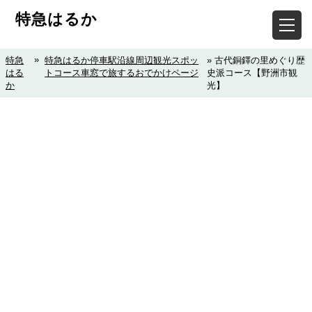
特急はるか
»
特急
特急はるか停車駅沿線周辺観光スポッ
» 古代銅鐸の里めぐり歴
はる
トコース車窓で旅するおでかけページ
史派コース【野洲市観
か
光】