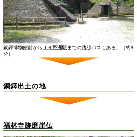
銅鐸博物館前から
ＪＲ野洲駅
までの路線バスもある。（約8
分）
銅鐸出土の地
福林寺跡磨崖仏