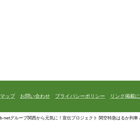
マップ
お問い合わせ
プライバシーポリシー
リンク掲載に
 b-netグループ関西から元気に！宣伝プロジェクト 関空特急はるか列車 All Rig