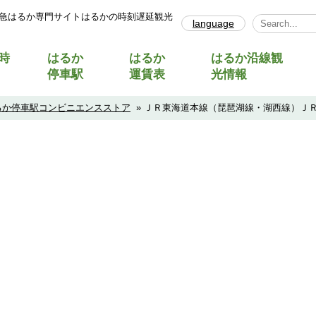
急はるか専門サイトはるかの時刻遅延観光
language
Select Lang
時
はるか
はるか
はるか沿線観
停車駅
運賃表
光情報
るか停車駅コンビニエンスストア
» ＪＲ東海道本線（琵琶湖線・湖西線）Ｊ