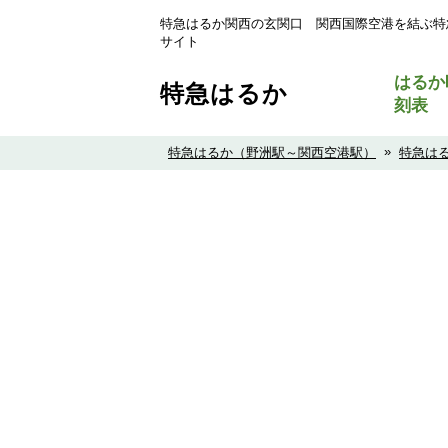
特急はるか関西の玄関口 関西国際空港を結ぶ特
サイト
はるか
特急はるか
刻表
»
特急はるか（野洲駅～関西空港駅）
特急は