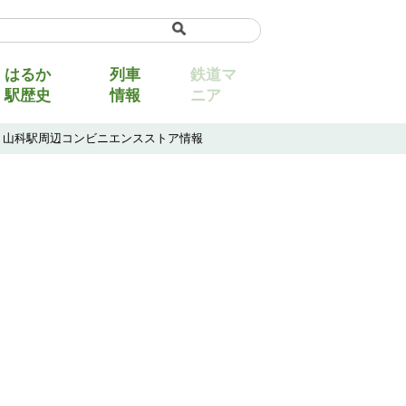
uage
▼
はるか
列車
鉄道マ
駅歴史
情報
ニア
Ｒ山科駅周辺コンビニエンスストア情報