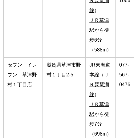
Ｒ琵琶湖
1066
線
）
ＪＲ草津
駅
から徒
歩6分
（588m）
セブン－イレ
滋賀県草津市野
JR東海道
077-
ブン 草津野
村１丁目2-5
本線（
Ｊ
567-
村１丁目店
Ｒ琵琶湖
0476
線
）
ＪＲ草津
駅
から徒
歩7分
（698m）