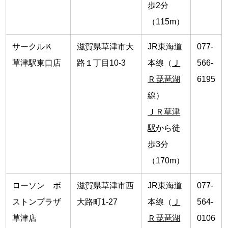
歩2分
（115m）
サークルＫ
滋賀県草津市大
JR東海道
077-
草津駅東口店
路１丁目10-3
本線（
Ｊ
566-
Ｒ琵琶湖
6195
線
）
ＪＲ草津
駅
から徒
歩3分
（170m）
ローソン ボ
滋賀県草津市西
JR東海道
077-
ストンプラザ
大路町1-27
本線（
Ｊ
564-
草津店
Ｒ琵琶湖
0106