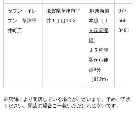
セブン－イレ
滋賀県草津市平
JR東海道
077-
ブン 草津平
井１丁目10-2
本線（
Ｊ
566-
井町店
Ｒ琵琶湖
3491
線
）
ＪＲ草津
駅
から徒
歩8分
（812m）
※店舗により閉店している場合がございます。予めご了承
ください。閉店の場合ご一報いただければ幸いです。