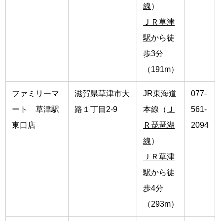
線
）
ＪＲ草津
駅
から徒
歩3分
（191m）
ファミリーマ
滋賀県草津市大
JR東海道
077-
ート 草津駅
路１丁目2-9
本線（
Ｊ
561-
東口店
Ｒ琵琶湖
2094
線
）
ＪＲ草津
駅
から徒
歩4分
（293m）