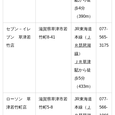
歩4分
（390m）
セブン－イレ
滋賀県草津市若
JR東海道
077-
ブン 草津若
竹町8-41
本線（
Ｊ
565-
竹店
Ｒ琵琶湖
3175
線
）
ＪＲ草津
駅
から徒
歩5分
（433m）
ローソン 草
滋賀県草津市若
JR東海道
077-
津若竹町店
竹町5-8
本線（
Ｊ
566-