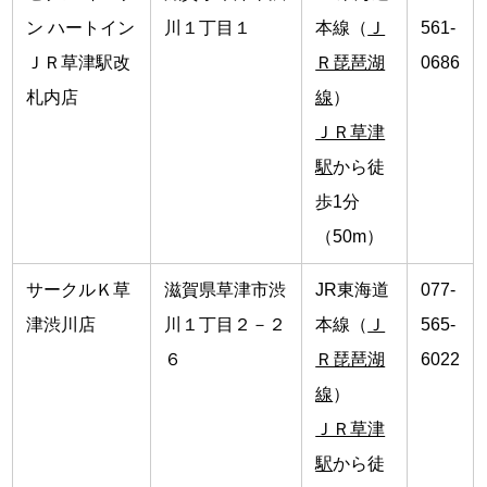
ン ハートイン
川１丁目１
本線（
Ｊ
561-
ＪＲ草津駅改
Ｒ琵琶湖
0686
札内店
線
）
ＪＲ草津
駅
から徒
歩1分
（50m）
サークルＫ草
滋賀県草津市渋
JR東海道
077-
津渋川店
川１丁目２－２
本線（
Ｊ
565-
６
Ｒ琵琶湖
6022
線
）
ＪＲ草津
駅
から徒