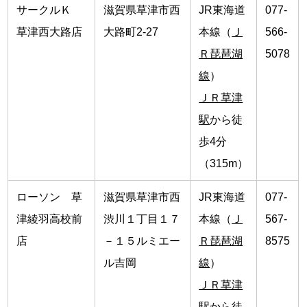
サークルＫ
滋賀県草津市西
JR東海道
077-
草津西大路店
大路町2-27
本線（
Ｊ
566-
Ｒ琵琶湖
5078
線
）
ＪＲ草津
駅
から徒
歩4分
（315m）
ローソン 草
滋賀県草津市西
JR東海道
077-
津綾羽高校前
渋川１丁目１７
本線（
Ｊ
567-
店
－１５ルミエー
Ｒ琵琶湖
8575
ル吉岡
線
）
ＪＲ草津
駅
から徒