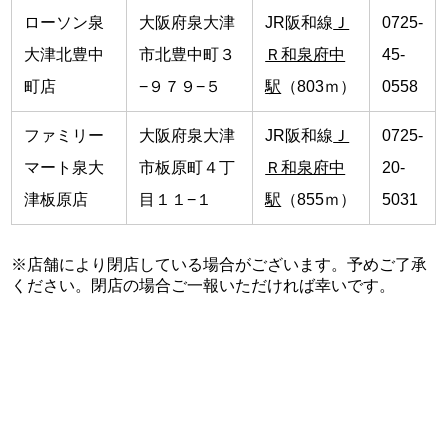
ローソン泉
大阪府泉大津
JR阪和線
Ｊ
0725-
大津北豊中
市北豊中町３
Ｒ和泉府中
45-
町店
−９７９−５
駅
（803ｍ）
0558
ファミリー
大阪府泉大津
JR阪和線
Ｊ
0725-
マート泉大
市板原町４丁
Ｒ和泉府中
20-
津板原店
目１１−１
駅
（855ｍ）
5031
※店舗により閉店している場合がございます。予めご了承
ください。閉店の場合ご一報いただければ幸いです。