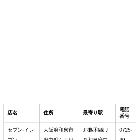
電話
店名
住所
最寄り駅
番号
セブン-イレ
大阪府和泉市
JR阪和線
Ｊ
0725-
ブン
府中町１丁目
Ｒ和泉府中
40-