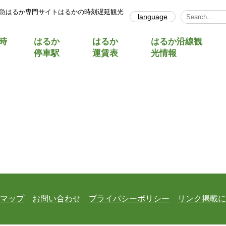
急はるか専門サイトはるかの時刻遅延観光
language
Select Lang
時
はるか
はるか
はるか沿線観
停車駅
運賃表
光情報
マップ
お問い合わせ
プライバシーポリシー
リンク掲載に