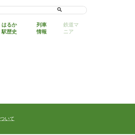
uage
▼
はるか
列車
鉄道マ
駅歴史
情報
ニア
ついて