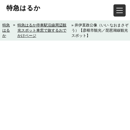
特急はるか
»
特急
特急はるか停車駅沿線周辺観
» 井伊直政公像（いい なおまさぞ
はる
光スポット車窓で旅するおで
う）【彦根市観光／琵琶湖線観光
か
かけページ
スポット】