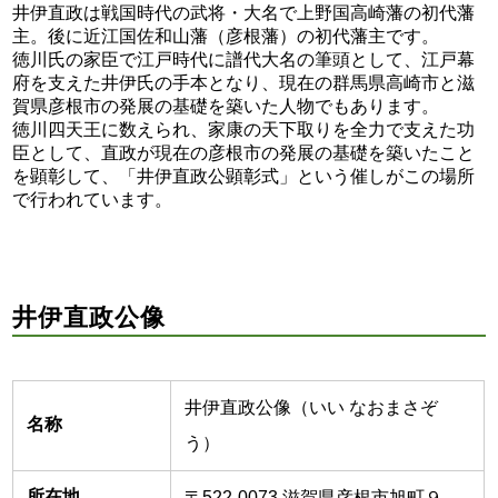
井伊直政は戦国時代の武将・大名で上野国高崎藩の初代藩
主。後に近江国佐和山藩（彦根藩）の初代藩主です。
徳川氏の家臣で江戸時代に譜代大名の筆頭として、江戸幕
府を支えた井伊氏の手本となり、現在の群馬県高崎市と滋
賀県彦根市の発展の基礎を築いた人物でもあります。
徳川四天王に数えられ、家康の天下取りを全力で支えた功
臣として、直政が現在の彦根市の発展の基礎を築いたこと
を顕彰して、「井伊直政公顕彰式」という催しがこの場所
で行われています。
井伊直政公像
井伊直政公像（いい なおまさぞ
名称
う）
所在地
〒522-0073 滋賀県彦根市旭町９