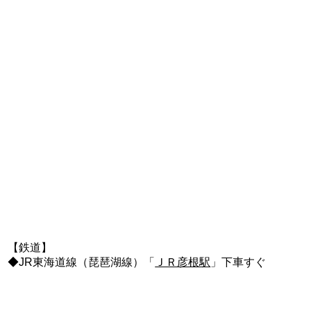
【鉄道】
◆JR東海道線（琵琶湖線）「
ＪＲ彦根駅
」下車すぐ