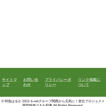
サイトマ
お問い合
プライバシーポ
リンク掲載に
ップ
わせ
リシー
ついて
© 特急はるか 2021 b-netグループ関西から元気に！宣伝プロジェクト
関空特急はるか列車 All Rights Reserved.